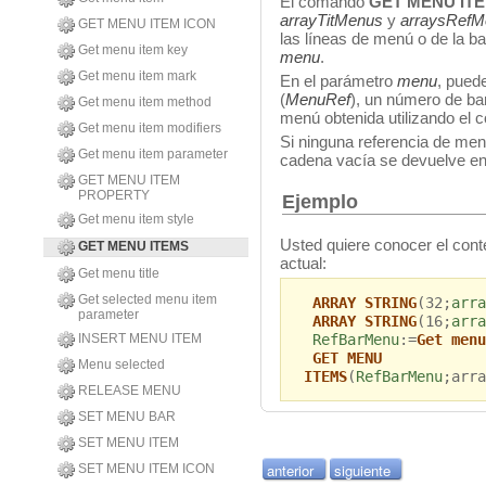
El comando
GET MENU IT
arrayTitMenus
y
arraysRefM
GET MENU ITEM ICON
las líneas de menú o de la b
Get menu item key
menu
.
Get menu item mark
En el parámetro
menu
, pued
(
Menu
Ref
), un número de ba
Get menu item method
menú obtenida utilizando el
Get menu item modifiers
Si ninguna referencia de me
Get menu item parameter
cadena vacía se devuelve en 
GET MENU ITEM
PROPERTY
Ejemplo
Get menu item style
Usted quiere conocer el cont
GET MENU ITEMS
actual:
Get menu title
Get selected menu item
ARRAY STRING
(32;
arra
parameter
ARRAY STRING
(16;
arra
RefBarMenu
:=
Get menu
INSERT MENU ITEM
GET MENU
Menu selected
ITEMS
(
RefBarMenu
;arra
RELEASE MENU
SET MENU BAR
SET MENU ITEM
anterior
siguiente
SET MENU ITEM ICON