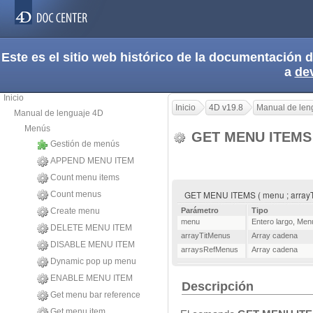
Este es el sitio web histórico de la documentación
a
de
Inicio
Inicio
4D v19.8
Manual de len
Manual de lenguaje 4D
Menús
GET MENU ITEM
Gestión de menús
APPEND MENU ITEM
Count menu items
GET MENU ITEMS ( menu ; arrayT
Count menus
Create menu
Parámetro
Tipo
menu
Entero largo
,
Men
DELETE MENU ITEM
arrayTitMenus
Array cadena
DISABLE MENU ITEM
arraysRefMenus
Array cadena
Dynamic pop up menu
ENABLE MENU ITEM
Descripción
Get menu bar reference
Get menu item