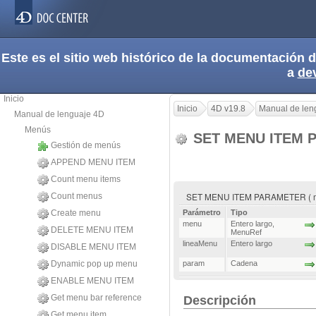
Este es el sitio web histórico de la documentación
a
de
Inicio
Inicio
4D v19.8
Manual de len
Manual de lenguaje 4D
Menús
SET MENU ITEM
Gestión de menús
APPEND MENU ITEM
Count menu items
SET MENU ITEM PARAMETER ( me
Count menus
Create menu
Parámetro
Tipo
menu
Entero largo
,
DELETE MENU ITEM
MenuRef
lineaMenu
Entero largo
DISABLE MENU ITEM
Dynamic pop up menu
param
Cadena
ENABLE MENU ITEM
Get menu bar reference
Descripción
Get menu item