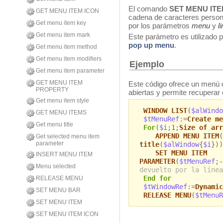
El comando
SET MENU IT
GET MENU ITEM ICON
cadena de caracteres person
Get menu item key
por los parámetros
menu
y
l
Get menu item mark
Este parámetro es utilizado 
pop up menu
.
Get menu item method
Get menu item modifiers
Ejemplo
Get menu item parameter
GET MENU ITEM
Este código ofrece un menú 
PROPERTY
abiertas y permite recuperar 
Get menu item style
WINDOW LIST
(
$alWindo
GET MENU ITEMS
$tMenuRef
:=
Create me
Get menu title
For
(
$i
;1;
Size of arr
APPEND MENU ITEM
(
Get selected menu item
parameter
title
(
$alWindow
{
$i
})
SET MENU ITEM
INSERT MENU ITEM
PARAMETER
(
$tMenuRef
;-
Menu selected
devuelto por la línea
End for
RELEASE MENU
$tWindowRef
:=
Dynamic
SET MENU BAR
RELEASE MENU
(
$tMenuR
SET MENU ITEM
SET MENU ITEM ICON