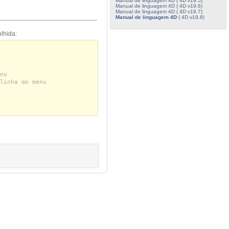
Manual de linguagem 4D ( 4D v19.5)
Manual de linguagem 4D ( 4D v19.6)
Manual de linguagem 4D ( 4D v19.7)
Manual de linguagem 4D
( 4D v19.8)
lhida:
nu
linha do menu