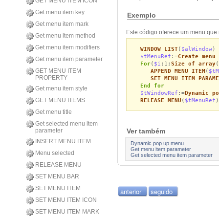
GET MENU ITEM ICON
Get menu item key
Exemplo
Get menu item mark
Este código oferece um menu que i
Get menu item method
Get menu item modifiers
WINDOW LIST
(
$alWindow
)
$tMenuRef
:=
Create menu
Get menu item parameter
For
(
$i
;1;
Size of array
(
GET MENU ITEM
APPEND MENU ITEM
(
$tM
PROPERTY
SET MENU ITEM PARAME
End for
Get menu item style
$tWindowRef
:=
Dynamic po
GET MENU ITEMS
RELEASE MENU
(
$tMenuRef
)
Get menu title
Get selected menu item
parameter
Ver também
INSERT MENU ITEM
Dynamic pop up menu
Get menu item parameter
Menu selected
Get selected menu item parameter
RELEASE MENU
SET MENU BAR
SET MENU ITEM
anterior
seguido
SET MENU ITEM ICON
SET MENU ITEM MARK