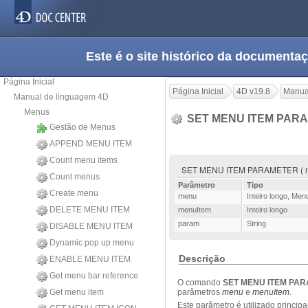
Este é o site histórico da documen
Página Inicial
Página Inicial
4D v19.8
Manua
Manual de linguagem 4D
Menus
SET MENU ITEM PAR
Gestão de Menus
APPEND MENU ITEM
Count menu items
SET MENU ITEM PARAMETER ( me
Count menus
Parâmetro
Tipo
Create menu
menu
Inteiro longo
,
Men
DELETE MENU ITEM
menuItem
Inteiro longo
param
String
DISABLE MENU ITEM
Dynamic pop up menu
Descrição
ENABLE MENU ITEM
Get menu bar reference
O comando
SET MENU ITEM PA
Get menu item
parâmetros
menu
e
menuItem
.
Este parâmetro é utilizado princi