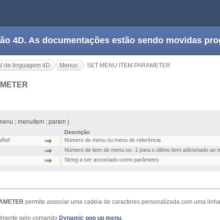
tação 4D. As documentações estão sendo movidas pr
l de linguagem 4D
Menus
SET MENU ITEM PARAMETER
AMETER
nu ; menuItem ; param )
Descrição
uRef
Número de menu ou menu de referência
Número de item de menu ou -1 para o último item adicionado ao
String a ser associado como parâmetro
RAMETER
permite associar uma cadeia de caracteres personalizada com uma linh
palmente pelo comando
Dynamic pop up menu
.