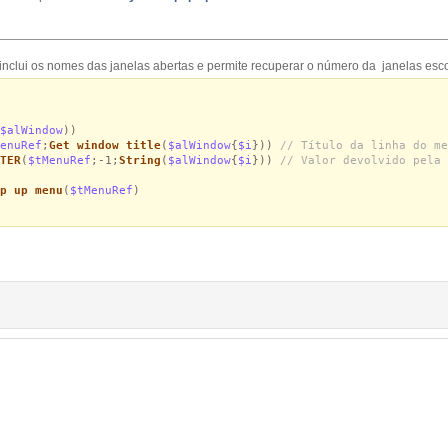
nclui os nomes das janelas abertas e permite recuperar o número da janelas esco
$alWindow
))
enuRef
;
Get window title
(
$alWindow
{
$i
}))
// Título da linha do me
TER
(
$tMenuRef
;-1;
String
(
$alWindow
{
$i
}))
// Valor devolvido pela 
p up menu
(
$tMenuRef
)