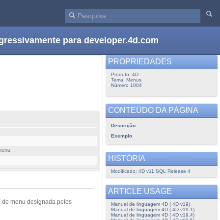
ogressivamente para
developer.4d.com
PROPRIEDADES
Produto: 4D
Tema: Menus
Número 1004
CONTEÚDO DA PÁGINA
Descrição
Exemplo
 menu
HISTÓRIA
Modificado: 4D v11 SQL Release 4
ARTICLE USAGE
a de menu designada pelos
Manual de linguagem 4D ( 4D v19)
Manual de linguagem 4D ( 4D v19.1)
Manual de linguagem 4D ( 4D v19.4)