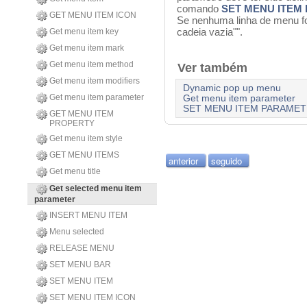
comando
SET MENU ITEM
GET MENU ITEM ICON
Se nenhuma linha de menu f
cadeia vazia"".
Get menu item key
Get menu item mark
Get menu item method
Ver também
Get menu item modifiers
Dynamic pop up menu
Get menu item parameter
Get menu item parameter
SET MENU ITEM PARAME
GET MENU ITEM
PROPERTY
Get menu item style
GET MENU ITEMS
anterior
seguido
Get menu title
Get selected menu item
parameter
INSERT MENU ITEM
Menu selected
RELEASE MENU
SET MENU BAR
SET MENU ITEM
SET MENU ITEM ICON