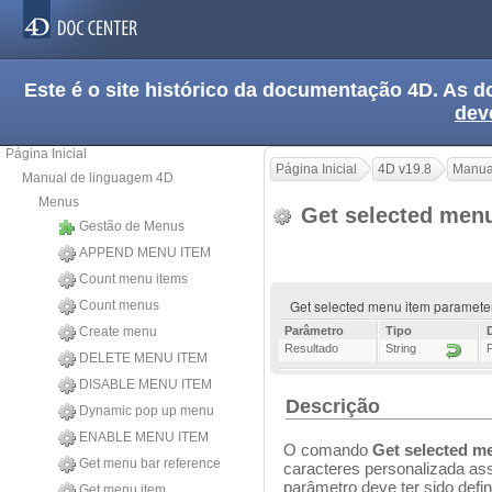
Este é o site histórico da documentação 4D. As
dev
Página Inicial
Página Inicial
4D v19.8
Manua
Manual de linguagem 4D
Menus
Get selected men
Gestão de Menus
APPEND MENU ITEM
Count menu items
Get selected menu item paramete
Count menus
Create menu
Parâmetro
Tipo
Resultado
String
DELETE MENU ITEM
DISABLE MENU ITEM
Descrição
Dynamic pop up menu
ENABLE MENU ITEM
O comando
Get selected m
Get menu bar reference
caracteres personalizada as
parâmetro deve ter sido defi
Get menu item