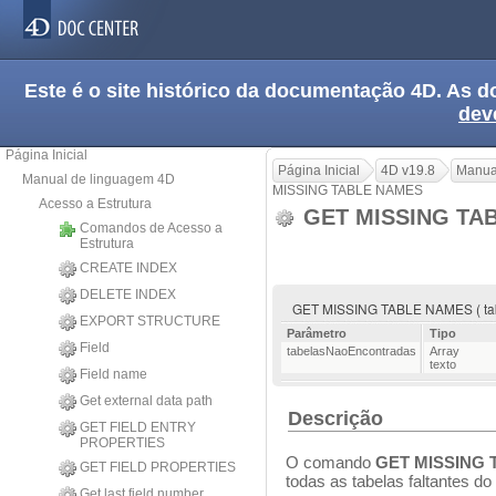
Este é o site histórico da documentação 4D. As
dev
Página Inicial
Página Inicial
4D v19.8
Manua
Manual de linguagem 4D
MISSING TABLE NAMES
Acesso a Estrutura
GET MISSING TA
Comandos de Acesso a
Estrutura
CREATE INDEX
DELETE INDEX
GET MISSING TABLE NAMES ( ta
EXPORT STRUCTURE
Parâmetro
Tipo
Field
tabelasNaoEncontradas
Array
texto
Field name
Get external data path
Descrição
GET FIELD ENTRY
PROPERTIES
O comando
GET MISSING
GET FIELD PROPERTIES
todas as tabelas faltantes do
Get last field number