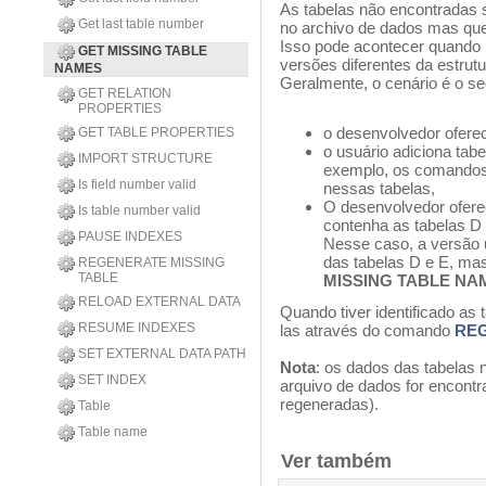
As tabelas não encontradas 
Get last table number
no archivo de dados mas que 
Isso pode acontecer quando
GET MISSING TABLE
versões diferentes da estrutu
NAMES
Geralmente, o cenário é o se
GET RELATION
PROPERTIES
o desenvolvedor oferec
GET TABLE PROPERTIES
o usuário adiciona tabe
IMPORT STRUCTURE
exemplo, os comando
Is field number valid
nessas tabelas,
O desenvolvedor ofere
Is table number valid
contenha as tabelas D 
PAUSE INDEXES
Nesse caso, a versão 
das tabelas D e E, m
REGENERATE MISSING
TABLE
MISSING TABLE NA
RELOAD EXTERNAL DATA
Quando tiver identificado as 
RESUME INDEXES
las através do comando
REG
SET EXTERNAL DATA PATH
Nota
: os dados das tabelas
SET INDEX
arquivo de dados for encontr
regeneradas).
Table
Table name
Ver também