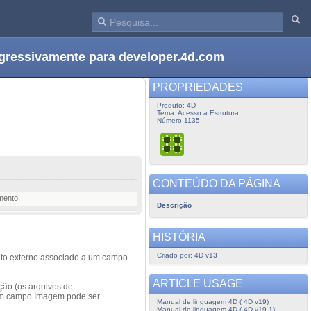
ogressivamente para
developer.4d.com
PROPRIEDADES
Produto: 4D
Tema: Acesso a Estrutura
Número 1135
CONTEÚDO DA PÁGINA
mento
Descrição
HISTÓRIA
Criado por: 4D v13
to externo associado a um campo
ARTICLE USAGE
ção (os arquivos de
 um campo Imagem pode ser
Manual de linguagem 4D ( 4D v19)
Manual de linguagem 4D ( 4D v19.1)