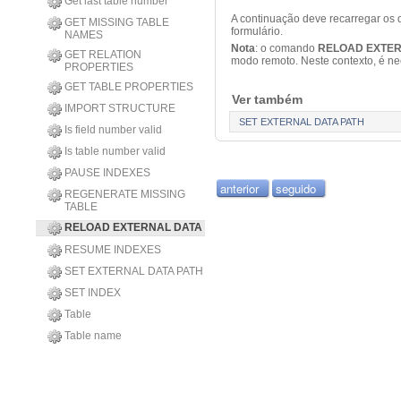
Get last table number
A continuação deve recarregar os
GET MISSING TABLE
formulário.
NAMES
Nota
: o comando
RELOAD EXTER
GET RELATION
modo remoto. Neste contexto, é ne
PROPERTIES
GET TABLE PROPERTIES
Ver também
IMPORT STRUCTURE
SET EXTERNAL DATA PATH
Is field number valid
Is table number valid
PAUSE INDEXES
anterior
seguido
REGENERATE MISSING
TABLE
RELOAD EXTERNAL DATA
RESUME INDEXES
SET EXTERNAL DATA PATH
SET INDEX
Table
Table name