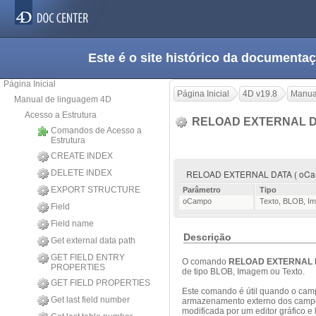
Este é o site histórico da documen
Página Inicial
Página Inicial
4D v19.8
Manua
Manual de linguagem 4D
Acesso a Estrutura
RELOAD EXTERNAL 
Comandos de Acesso a
Estrutura
CREATE INDEX
DELETE INDEX
RELOAD EXTERNAL DATA ( oCa
EXPORT STRUCTURE
Parâmetro
Tipo
oCampo
Texto
,
BLOB
,
I
Field
Field name
Descrição
Get external data path
GET FIELD ENTRY
O comando
RELOAD EXTERNAL 
PROPERTIES
de tipo BLOB, Imagem ou Texto.
GET FIELD PROPERTIES
Este comando é útil quando o camp
Get last field number
armazenamento externo dos campo
modificada por um editor gráfico e