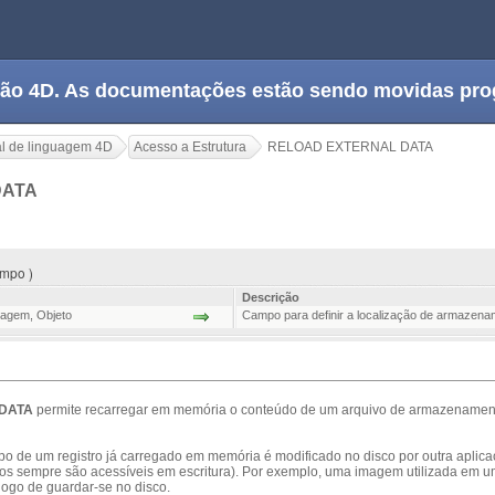
tação 4D. As documentações estão sendo movidas pr
l de linguagem 4D
Acesso a Estrutura
RELOAD EXTERNAL DATA
DATA
mpo )
Descrição
magem
,
Objeto
Campo para definir a localização de armazena
DATA
permite recarregar em memória o conteúdo de um arquivo de armazenamen
o de um registro já carregado em memória é modificado no disco por outra aplica
s sempre são acessíveis em escritura). Por exemplo, uma imagem utilizada em
 logo de guardar-se no disco.