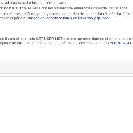
eleted
para detectar los usuarios borrados.
con
nomsUsuario
, se llena con los números de referencia únicos de los usuarios.
s
: los valores de ID de grupo y usuario dependen de su creador (Diseñador, Admini
nsulte el párrafo
Rangos de identificaciones de usuarios y grupos
.
para llamar al comando
GET USER LIST
o si otro proceso abrió en el sistema de co
ceptar este error con un método de gestión de errores instalado por
ON ERR CALL
.