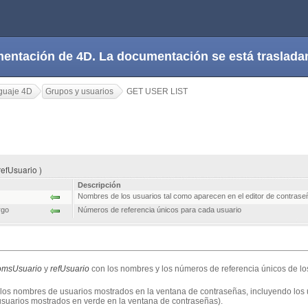
cumentación de 4D. La documentación se está trasla
guaje 4D
Grupos y usuarios
GET USER LIST
efUsuario )
Descripción
Nombres de los usuarios tal como aparecen en el editor de contrase
rgo
Números de referencia únicos para cada usuario
omsUsuario
y
refUsuario
con los nombres y los números de referencia únicos de lo
 los nombres de usuarios mostrados en la ventana de contraseñas, incluyendo los
usuarios mostrados en verde en la ventana de contraseñas).