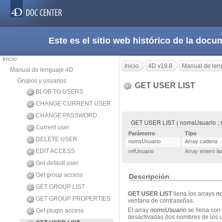
Este es el sitio web histórico de la do
Inicio
Inicio
4D v19.8
Manual de len
Manual de lenguaje 4D
Grupos y usuarios
GET USER LIST
BLOB TO USERS
CHANGE CURRENT USER
CHANGE PASSWORD
GET USER LIST ( nomsUsuario ; r
Current user
Parámetro
Tipo
DELETE USER
nomsUsuario
Array cadena
EDIT ACCESS
refUsuario
Array entero la
Get default user
Get group access
Descripción
GET GROUP LIST
GET USER LIST
llena los arrays
n
GET GROUP PROPERTIES
ventana de contraseñas.
El array
nomsUsuario
se llena con
Get plugin access
desactivadas (los nombres de los 