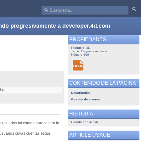
dando progresivamente a
developer.4d.com
PROPIEDADES
Producto: 4D
Tema: Grupos y usuarios
Número 609
CONTENIDO DE LA PÁGINA
ñas
Descripción
Gestión de errores
HISTORIA
Creado por: 4D v6
s usuarios tal como aparecen en la
 usuarios cuyas cuentas están
ARTICLE USAGE