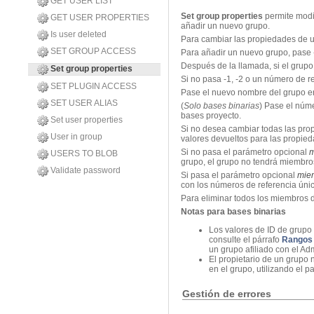
GET USER LIST
Set group properties
permite modif
GET USER PROPERTIES
añadir un nuevo grupo.
Is user deleted
Para cambiar las propiedades de u
SET GROUP ACCESS
Para añadir un nuevo grupo, pase
Después de la llamada, si el grup
Set group properties
Si no pasa -1, -2 o un número de r
SET PLUGIN ACCESS
Pase el nuevo nombre del grupo e
SET USER ALIAS
(
Solo bases binarias
) Pase el núme
bases proyecto.
Set user properties
Si no desea cambiar todas las pro
User in group
valores devueltos para las propie
Si no pasa el parámetro opcional
m
USERS TO BLOB
grupo, el grupo no tendrá miembro
Validate password
Si pasa el parámetro opcional
mie
con los números de referencia úni
Para eliminar todos los miembros 
Notas para bases binarias
Los valores de ID de grupo 
consulte el párrafo
Rangos 
un grupo afiliado con el Ad
El propietario de un grupo 
en el grupo, utilizando el 
Gestión de errores