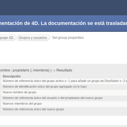
cumentación de 4D. La documentación se está trasla
guaje 4D
Grupos y usuarios
Set group properties
nombre ; propietario {; miembros} ) -> Resultado
Descripción
Número de referencia único del grupo activo o -1 para añadir un grupo de Diseñador o -2 
Número de identificación único del grupo agregado (si lo hay)
Nuevo nombre de grupo
Número de referencia único del usuario o del propietario del nuevo grupo
Nuevos miembros del grupo
Número de referencia único del nuevo grupo