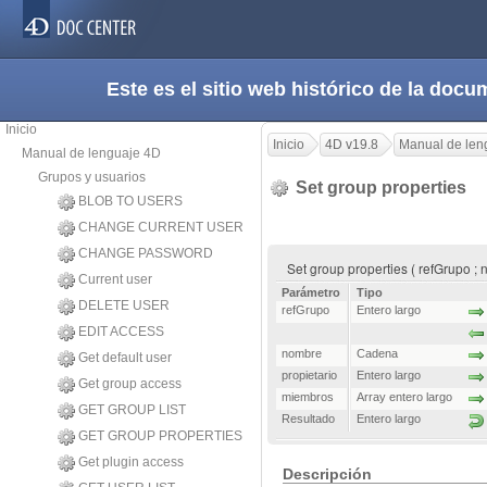
Este es el sitio web histórico de la do
Inicio
Inicio
4D v19.8
Manual de len
Manual de lenguaje 4D
Grupos y usuarios
Set group properties
BLOB TO USERS
CHANGE CURRENT USER
CHANGE PASSWORD
Set group properties ( refGrupo ; 
Current user
Parámetro
Tipo
DELETE USER
refGrupo
Entero largo
EDIT ACCESS
nombre
Cadena
Get default user
propietario
Entero largo
Get group access
miembros
Array entero largo
GET GROUP LIST
Resultado
Entero largo
GET GROUP PROPERTIES
Get plugin access
Descripción