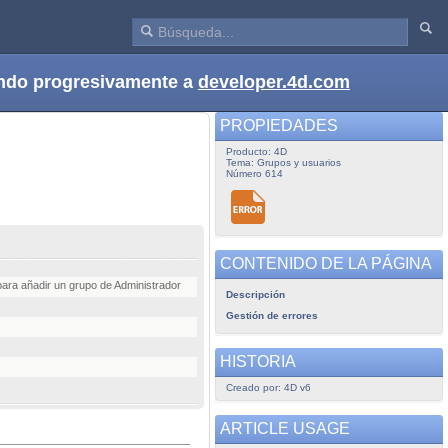
dando progresivamente a
developer.4d.com
PROPIEDADES
Producto: 4D
Tema: Grupos y usuarios
Número 614
CONTENIDO DE LA PÁGINA
para añadir un grupo de Administrador
Descripción
Gestión de errores
HISTORIA
Creado por: 4D v6
ARTICLE USAGE