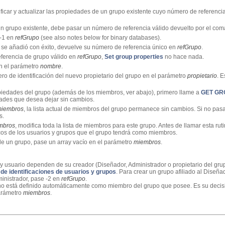
icar y actualizar las propiedades de un grupo existente cuyo número de referenc
n grupo existente, debe pasar un número de referencia válido devuelto por el c
 -1 en
refGrupo
(see also notes below for binary databases).
o se añadió con éxito, devuelve su número de referencia único en
refGrupo
.
eferencia de grupo válido en
refGrupo
,
Set group properties
no hace nada.
n el parámetro
nombre
.
ro de identificación del nuevo propietario del grupo en el parámetro
propietario
. 
piedades del grupo (además de los miembros, ver abajo), primero llame a
GET GR
dades que desea dejar sin cambios.
iembros
, la lista actual de miembros del grupo permanece sin cambios. Si no pas
s.
mbros
, modifica toda la lista de miembros para este grupo. Antes de llamar esta rut
cos de los usuarios y grupos que el grupo tendrá como miembros.
de un grupo, pase un array vacío en el parámetro
miembros
.
y usuario dependen de su creador (Diseñador, Administrador o propietario del grup
de identificaciones de usuarios y grupos
. Para crear un grupo afiliado al Diseña
ministrador, pase -2 en
refGrupo
.
no está definido automáticamente como miembro del grupo que posee. Es su decisión
parámetro
miembros
.