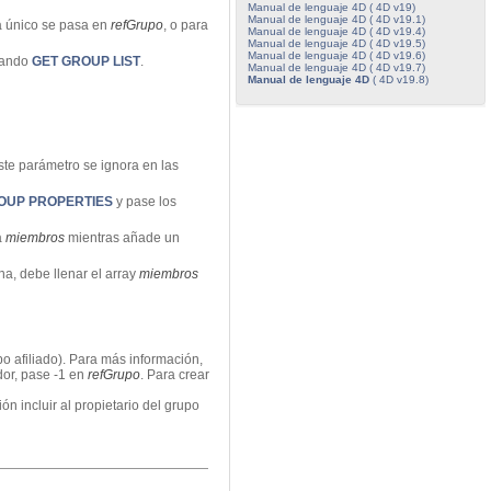
Manual de lenguaje 4D ( 4D v19)
Manual de lenguaje 4D ( 4D v19.1)
ia único se pasa en
refGrupo
, o para
Manual de lenguaje 4D ( 4D v19.4)
Manual de lenguaje 4D ( 4D v19.5)
Manual de lenguaje 4D ( 4D v19.6)
omando
GET GROUP LIST
.
Manual de lenguaje 4D ( 4D v19.7)
Manual de lenguaje 4D
( 4D v19.8)
Este parámetro se ignora en las
OUP PROPERTIES
y pase los
a
miembros
mientras añade un
ina, debe llenar el array
miembros
o afiliado). Para más información,
dor, pase -1 en
refGrupo
. Para crear
 incluir al propietario del grupo