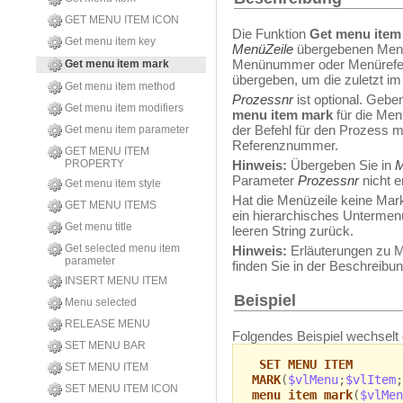
GET MENU ITEM ICON
Die Funktion
Get menu item
Get menu item key
MenüZeile
übergebenen Menü
Menünummer oder Menürefer
Get menu item mark
übergeben, um die zuletzt im
Get menu item method
Prozessnr
ist optional. Gebe
Get menu item modifiers
menu item mark
für die Men
der Befehl für den Prozess mi
Get menu item parameter
Referenznummer.
GET MENU ITEM
PROPERTY
Hinweis:
Übergeben Sie in
Parameter
Prozessnr
nicht e
Get menu item style
Hat die Menüzeile keine Mar
GET MENU ITEMS
ein hierarchisches Untermenü
Get menu title
leeren String zurück.
Get selected menu item
Hinweis:
Erläuterungen zu 
parameter
finden Sie in der Beschreib
INSERT MENU ITEM
Beispiel
Menu selected
RELEASE MENU
Folgendes Beispiel wechselt 
SET MENU BAR
SET MENU ITEM
SET MENU ITEM
MARK
(
$vlMenu
;
$vlItem
;
SET MENU ITEM ICON
menu item mark
(
$vlMen