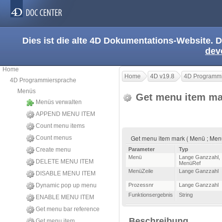
Dies ist die alte 4D Dokumentations-Website. D
dev
Home
Home
4D v19.8
4D Programmi
4D Programmiersprache
Menüs
Get menu item m
Menüs verwalten
APPEND MENU ITEM
Count menu items
Get menu item mark ( Menü ; Menü
Count menus
Create menu
Parameter
Typ
Menü
Lange Ganzzahl
,
DELETE MENU ITEM
MenüRef
MenüZeile
Lange Ganzzahl
DISABLE MENU ITEM
Dynamic pop up menu
Prozessnr
Lange Ganzzahl
Funktionsergebnis
String
ENABLE MENU ITEM
Get menu bar reference
Beschreibung
Get menu item