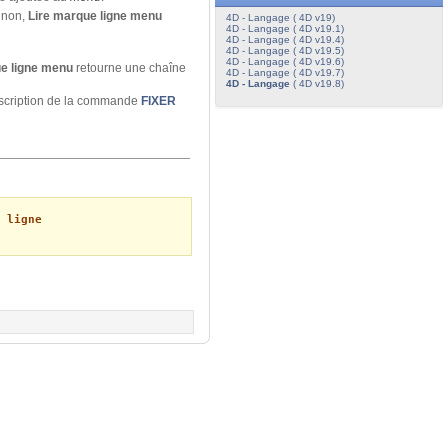
inon,
Lire marque ligne menu
4D - Langage ( 4D v19)
4D - Langage ( 4D v19.1)
4D - Langage ( 4D v19.4)
4D - Langage ( 4D v19.5)
4D - Langage ( 4D v19.6)
e ligne menu
retourne une chaîne
4D - Langage ( 4D v19.7)
4D - Langage
( 4D v19.8)
escription de la commande
FIXER
 ligne