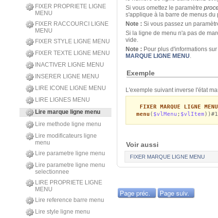
FIXER PROPRIETE LIGNE
Si vous omettez le paramètre
proc
MENU
s'applique à la barre de menus du
FIXER RACCOURCI LIGNE
Note :
Si vous passez un paramèt
MENU
Si la ligne de menu n'a pas de ma
vide.
FIXER STYLE LIGNE MENU
Note :
Pour plus d'informations su
FIXER TEXTE LIGNE MENU
MARQUE LIGNE MENU
.
INACTIVER LIGNE MENU
Exemple
INSERER LIGNE MENU
LIRE ICONE LIGNE MENU
L'exemple suivant inverse l'état m
LIRE LIGNES MENU
FIXER MARQUE LIGNE MENU
Lire marque ligne menu
menu
(
$vlMenu
;
$vlItem
))#1
Lire methode ligne menu
Lire modificateurs ligne
menu
Voir aussi
Lire parametre ligne menu
FIXER MARQUE LIGNE MENU
Lire parametre ligne menu
selectionnee
LIRE PROPRIETE LIGNE
MENU
Page préc.
Page suiv.
Lire reference barre menu
Lire style ligne menu