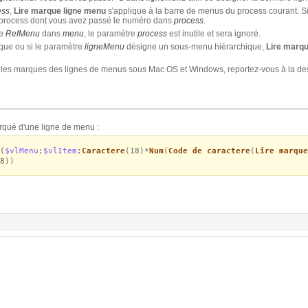
ess
,
Lire marque ligne menu
s'applique à la barre de menus du process courant. S
 process dont vous avez passé le numéro dans
process
.
re
RefMenu
dans
menu
, le paramètre
process
est inutile et sera ignoré.
rque ou si le paramètre
ligneMenu
désigne un sous-menu hiérarchique,
Lire marqu
r les marques des lignes de menus sous Mac OS et Windows, reportez-vous à la d
arqué d'une ligne de menu :
(
$vlMenu
;
$vlItem
;
Caractere
(18)*
Num
(
Code de caractere
(
Lire marque
8))