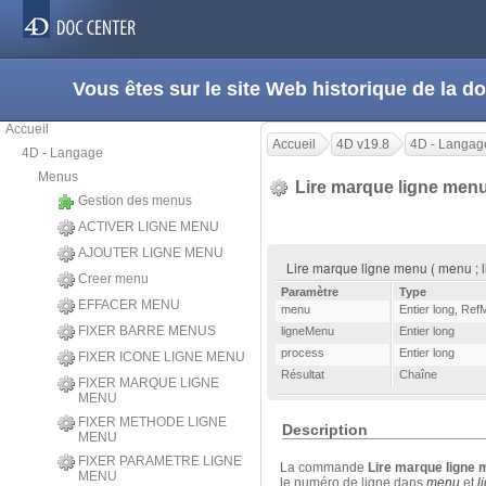
Vous êtes sur le site Web historique de la
Accueil
Accueil
4D v19.8
4D - Langag
4D - Langage
Menus
Lire marque ligne men
Gestion des menus
ACTIVER LIGNE MENU
AJOUTER LIGNE MENU
Lire marque ligne menu ( menu ; l
Creer menu
Paramètre
Type
EFFACER MENU
menu
Entier long
,
Ref
FIXER BARRE MENUS
ligneMenu
Entier long
process
Entier long
FIXER ICONE LIGNE MENU
Résultat
Chaîne
FIXER MARQUE LIGNE
MENU
FIXER METHODE LIGNE
Description
MENU
FIXER PARAMETRE LIGNE
La commande
Lire marque ligne
MENU
le numéro de ligne dans
menu
et
l