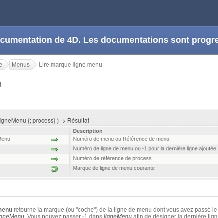
 documentation de 4D. Les documentations sont prog
e
Menus
Lire marque ligne menu
u
igneMenu {; process} ) -> Résultat
Description
Menu
Numéro de menu ou Référence de menu
Numéro de ligne de menu ou -1 pour la dernière ligne ajoutée
Numéro de référence de process
Marque de ligne de menu courante
 menu
retourne la marque (ou "coche") de la ligne de menu dont vous avez passé l
igneMenu
. Vous pouvez passer -1 dans
ligneMenu
afin de désigner la dernière lig