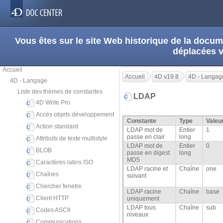
Vous êtes sur le site Web historique de la doc
déplacées 
Accueil
Accueil
4D v19.8
4D - Langag
4D - Langage
Liste des thèmes de constantes
LDAP
4D Write Pro
Accès objets développement
Constante
Type
Valeu
Action standard
LDAP mot de
Entier
1
passe en clair
long
Attributs de texte multistyle
LDAP mot de
Entier
0
BLOB
passe en digest
long
MD5
Caractères latins ISO
LDAP racine et
Chaîne
one
Chaînes
suivant
Chercher fenetre
LDAP racine
Chaîne
base
Client HTTP
uniquement
LDAP tous
Chaîne
sub
Codes ASCII
niveaux
Communications