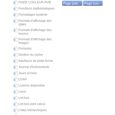
FIXER COULEUR RVB
Page préc.
Page suiv.
Fonctions mathématiques
Formatages système
Formats d'affichage des
dates
Formats d'affichage des
heures
Formats d'affichage des
images
Formules
Gestion du cache
Interfaces de plate-forme
Journal d'événements
Jours et mois
LDAP
Licence disponible
Liens
List box
List box pied calcul
Listes hiérarchiques