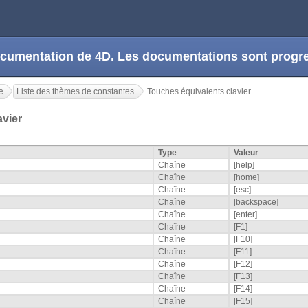
 documentation de 4D. Les documentations sont prog
e
Liste des thèmes de constantes
Touches équivalents clavier
avier
Type
Valeur
Chaîne
[help]
Chaîne
[home]
Chaîne
[esc]
Chaîne
[backspace]
Chaîne
[enter]
Chaîne
[F1]
Chaîne
[F10]
Chaîne
[F11]
Chaîne
[F12]
Chaîne
[F13]
Chaîne
[F14]
Chaîne
[F15]