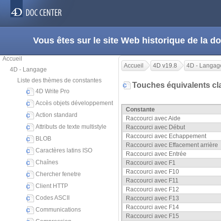
Vous êtes sur le site Web historique de la
Accueil
Accueil
4D v19.8
4D - Langag
4D - Langage
Liste des thèmes de constantes
Touches équivalents cl
4D Write Pro
Accès objets développement
Constante
Action standard
Raccourci avec Aide
Attributs de texte multistyle
Raccourci avec Début
Raccourci avec Echappement
BLOB
Raccourci avec Effacement arrière
Caractères latins ISO
Raccourci avec Entrée
Chaînes
Raccourci avec F1
Raccourci avec F10
Chercher fenetre
Raccourci avec F11
Client HTTP
Raccourci avec F12
Codes ASCII
Raccourci avec F13
Raccourci avec F14
Communications
Raccourci avec F15