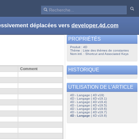
ressivement déplacées vers
developer.4d.com
PROPRIÉTÉS
Produit : 4D
Thème : Liste des thèmes de constantes
Nom intl. : Shortcut and Associated Keys
Comment
HISTORIQUE
UTILISATION DE L'ARTICLE
4D - Langage ( 4D v19)
4D - Langage ( 4D v19.1)
4D - Langage ( 4D v19.4)
4D - Langage ( 4D v19.5)
4D - Langage ( 4D v19.6)
4D - Langage ( 4D v19.7)
4D - Langage
( 4D v19.8)