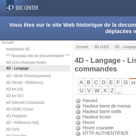
Vous êtes sur le site Web historique de la doc
déplacées 
Accueil
Accueil
4D v19.8
4D - Langag
Installation 4D
*** Nouveau site de documentation ***
4D - Langage - Li
4D v19.x Release Notes
commandes
4D - Langage
4D - Mode Développement
A
B
C
D
E
F
G
H
4D Server - Référence
4D for iOS
U
V
W
X
Z
_
4D for OCI
Hasard
4D Internet Commands
Hauteur barre de menus
4D ODBC Driver
Hauteur barre outils
4D Progress
Hauteur ecran
Heure
4D - Référence SQL
Heure courante
4D SVG
HTTP AUTHENTIFIER