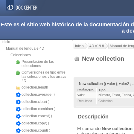
Este es el sitio web histórico de la documentación
a
de
Inicio
Inicio
4D v19.8
Manual de len
Manual de lenguaje 4D
Colecciones
New collection
Presentación de las
colecciones
Conversiones de tipo entre
las colecciones y los arrays
4D
New collection {( valor {; valor2 ; .
collection.length
Parámetro
Tipo
collection.average( )
valor
Número
,
Texto
,
Fecha
,
Resultado
Collection
collection.clear( )
collection.combine( )
Descripción
collection.concat( )
collection.copy( )
El comando
New collection
collection.count( )
y devuelve su referencia.