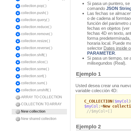
Si pasa un puntero, s
collection.pop( )
comando
JSON String
collection.push( )
Las fechas se almacen
o de cadena al form
collection.query( )
función del parámetro 
collection.reduce( )
fechas en objetos (ver
fechas 4D en texto, an
collection.remove( )
forma predeterminada,
collection.resize( )
horaria local. Puede mo
selector
Dates inside o
collection.reverse( )
PARAMETER
.
collection.shift( )
Si pasa un tiempo, s
collection.slice( )
milisegundos (Real).
collection.some( )
Ejemplo 1
collection.sort( )
collection.sum( )
Usted desea crear una nueva
collection.unshift( )
variable colección 4D:
ARRAY TO COLLECTION
C_COLLECTION
(
$myCol
)
COLLECTION TO ARRAY
$myCol
:=
New collecti
//$myCol=[]
New collection
New shared collection
Ejemplo 2