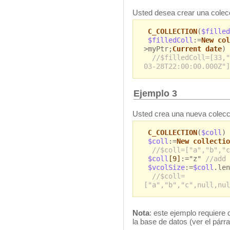
Usted desea crear una colec
C_COLLECTION
(
$filled
$filledColl
:=
New col
>myPtr;
Current date
)
//$filledColl=[33,"
03-28T22:00:00.000Z"]
Ejemplo 3
Usted crea una nueva colecc
C_COLLECTION
(
$coll
)
$coll
:=
New collectio
//$coll=["a","b","c
$coll
[9]
:="z"
//add 
$vcolSize
:=
$coll
.le
//$coll=
["a","b","c",null,nul
Nota
: este ejemplo requiere 
la base de datos (ver el párr