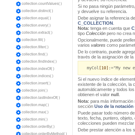
collection.countValues( )
Si no pasa ningún parámetro
collection.distinct( )
y devuelve su referencia.
Debe asignar la referencia d
collection.equal( )
C_COLLECTION
.
collection.every( )
Nota:
tenga en cuenta que
C
collection.extract( )
tipo
Colección
pero no crea n
Opcionalmente, puede prelle
collection.fill( )
varios
valores
como parámetr
collection.filter( )
De lo contrario, puede agreg
collection.find( )
través de la asignación de la
collection.findIndex( )
myCol
[10]
:="My new e
collection.indexOf( )
collection.indices( )
Si el nuevo índice de elemen
collection.insert( )
existente de la colección, la
automáticamente y todos los
collection.join( )
obtienen el valor
null
.
collection.lastIndexOf( )
Nota:
para más información s
collection.map( )
sección
Uso de la notación
collection.max( )
Puede pasar todo número de 
texto, fecha, puntero, objeto, 
collection.min( )
colecciones pueden mezclar d
collection.orderBy( )
Debe prestar atención a los 
collection.orderByMethod( )