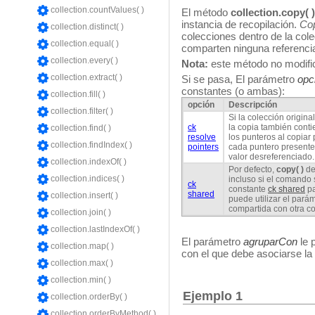
collection.countValues( )
El método
collection.copy( )
instancia de recopilación.
Cop
collection.distinct( )
colecciones dentro de la cole
collection.equal( )
comparten ninguna referencia
collection.every( )
Nota:
este método no modifica
collection.extract( )
Si se pasa, El parámetro
opc
constantes (o ambas):
collection.fill( )
opción
Descripción
collection.filter( )
Si la colección origina
ck
la copia también conti
collection.find( )
resolve
los punteros al copiar
collection.findIndex( )
pointers
cada puntero presente e
valor desreferenciado.
collection.indexOf( )
Por defecto,
copy( )
de
collection.indices( )
incluso si el comando 
ck
constante
ck shared
pa
shared
collection.insert( )
puede utilizar el pará
compartida con otra co
collection.join( )
collection.lastIndexOf( )
El parámetro
agruparCon
le 
collection.map( )
con el que debe asociarse la 
collection.max( )
collection.min( )
Ejemplo 1
collection.orderBy( )
collection.orderByMethod( )