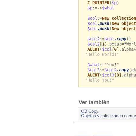
C_POINTER
(
$p
)
$p
:=->
$what
$col
:=
New collection
$col
.push
(
New object
$col
.push
(
New object
$col2
:=
$col
.copy
()
$col2
[1]
.beta:="Worl
ALERT
(
$col
[0]
.alpha+
"Hello World!"
$what
:="You!"
$col3
:=
$col2
.copy
(
ck
ALERT
(
$col3
[0]
.alpha
"Hello You!"
Ver también
OB Copy
Objetos y colecciones compa