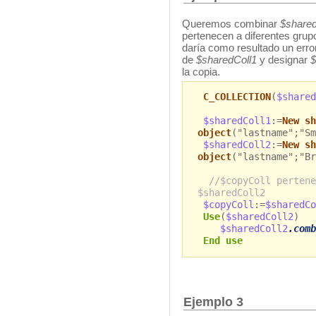
Queremos combinar
$shared
pertenecen a diferentes grup
daría como resultado un err
de
$sharedColl1
y designar
$
la copia.
C_COLLECTION
(
$shared
$sharedColl1
:=
New sh
object
("lastname";"Sm
$sharedColl2
:=
New sh
object
("lastname";"Br
//$copyColl pertene
$sharedColl2
$copyColl
:=
$sharedCo
Use
(
$sharedColl2
)
$sharedColl2
.comb
End use
Ejemplo 3