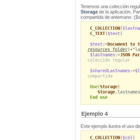
Tenemos una colección regul
Storage
de la aplicación. Pa
compartida de antemano (
$
C_COLLECTION
(
$lastna
C_TEXT
(
$text
)
$text
:=
Document to t
resources folder
)+"la
$lastnames
:=
JSON Par
colección regular
$sharedLastnames
:=
$l
compartida
Use
(
Storage
)
Storage
.lastnames
End use
Ejemplo 4
Este ejemplo ilustra el uso d
C_COLLECTION
(
$col
)