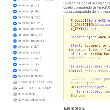
Queremos copiar la colecció
collection.pop( )
objeto compartido
$sharedOb
copia compartida de la colecc
collection.push( )
collection.query( )
C_OBJECT
(
$sharedObje
collection.reduce( )
C_COLLECTION
(
$lastna
C_TEXT
(
$text
)
collection.remove( )
collection.resize( )
$sharedObject
:=
New s
collection.reverse( )
$text
:=
Document to t
collection.shift( )
resources folder
)+"la
collection.slice( )
$lastnames
:=
JSON Par
colección regular
collection.some( )
collection.sort( )
$sharedLastnames
:=
$l
shared)
//$sharedLast
collection.sum( )
collection.unshift( )
//Ahora podemos pon
ARRAY TO COLLECTION
$sharedObject
Use
(
$sharedObject
)
COLLECTION TO ARRAY
$sharedObject
.las
New collection
End use
New shared collection
Ejemplo 2