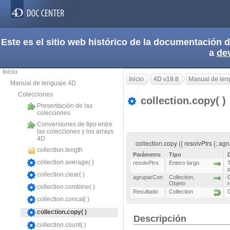
Este es el sitio web histórico de la documentación
a
de
Inicio
Inicio
4D v19.8
Manual de len
Manual de lenguaje 4D
Colecciones
collection.copy( )
Presentación de las
colecciones
Conversiones de tipo entre
las colecciones y los arrays
4D
collection.copy ({ resolvPtrs {; a
collection.length
Parámetro
Tipo
collection.average( )
resolvPtrs
Entero largo
T
collection.clear( )
agruparCon
Collection
,
C
Objeto
r
collection.combine( )
Resultado
Collection
C
collection.concat( )
collection.copy( )
Descripción
collection.count( )