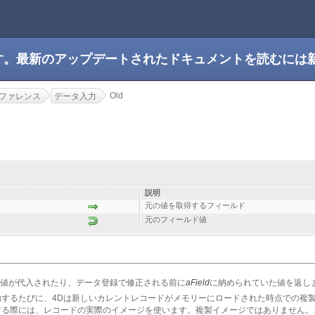
です。最新のアップデートされたドキュメントを読むには
Old
ファレンス
データ入力
説明
元の値を取得するフィールド
元のフィールド値
値が代入されたり、データ登録で修正される前に
aField
に納められていた値を返し
するたびに、4Dは新しいカレントレコードがメモリーにロードされた時点での複製
する際には、レコードの実際のイメージを使います。複製イメージではありません。