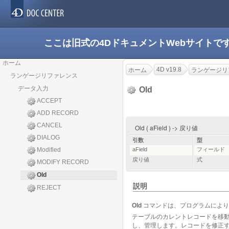
ここは旧式の4DドキュメントWebサイト
ホーム
4D v19.8
ホーム
ランゲージリ
ランゲージリファレンス
データ入力
Old
ACCEPT
ADD RECORD
CANCEL
Old ( aField ) -> 戻り値
DIALOG
引数
型
Modified
aField
フィールド
戻り値
式
MODIFY RECORD
Old
説明
REJECT
Old
コマンドは、プログラムにより
テーブルのカレントレコードを移動
し、管理します。レコードを修正