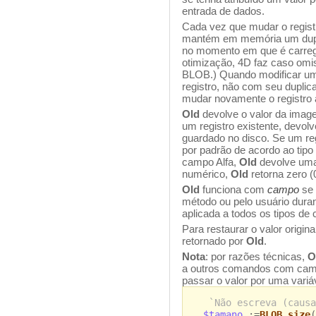
entrada de dados.
Cada vez que mudar o registr
mantém em memória um dupli
no momento em que é carreg
otimização, 4D faz caso omi
BLOB.) Quando modificar um 
registro, não com seu dupli
mudar novamente o registro a
Old
devolve o valor da image
um registro existente, devol
guardado no disco. Se um re
por padrão de acordo ao tipo
campo Alfa,
Old
devolve uma
numérico,
Old
retorna zero (0
Old
funciona com
campo
se 
método ou pelo usuário dura
aplicada a todos os tipos de
Para restaurar o valor origin
retornado por
Old
.
Nota
: por razões técnicas,
O
a outros comandos com cam
passar o valor por uma variá
`Não escreva (causa
$tamano
:=
BLOB size
(