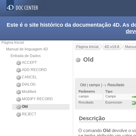
Este é o site histórico da documentação 4D. As
dev
Página Inicial
Página Inicial
4D v19.8
Manua
Manual de linguagem 4D
Entrada de Dados
Old
ACCEPT
ADD RECORD
CANCEL
Old ( campo ) -> Resultado
DIALOG
Modified
Parâmetro
Tipo
campo
Campo
MODIFY RECORD
Resultado
Expression
Old
REJECT
Descrição
O comando
Old
devolve o v
se tenha atribuído um valor 