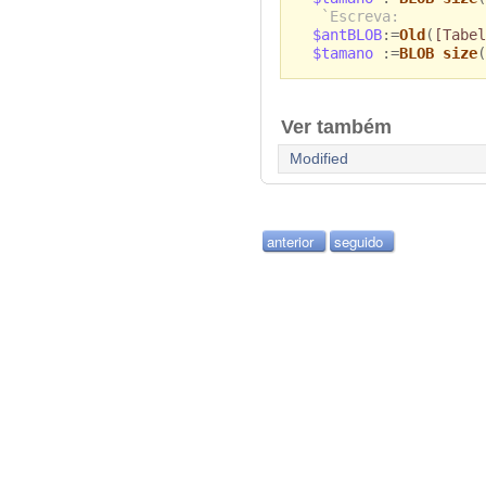
`Escreva:
$antBLOB
:=
Old
(
[Tabel
$tamano
:=
BLOB size
(
Ver também
Modified
anterior
seguido