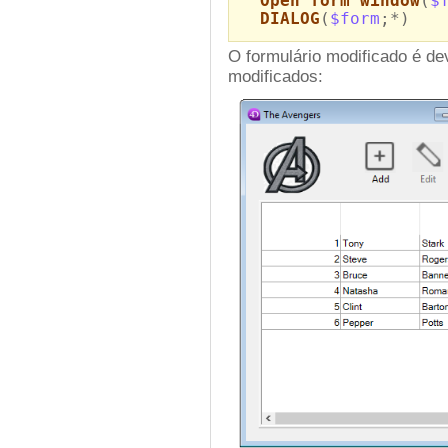
Open form window
(
$
DIALOG
(
$form
;*)
O formulário modificado é dev
modificados: