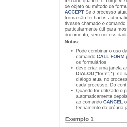
fechado quando o código 4D 
de objeto ou método de for
ACCEPT
Se o processo atual
forma são fechados automat
tivesse chamado o comando 
particularmente útil para mo
documento, sem necessidade
Notas:
Pode combinar o uso da
comando
CALL FORM
p
os formulários
deve criar uma janela a
DIALOG
("form";
*
)
; se n
diálogo atual no proces
cada processo. Do contr
Quando for utilizado o 
automaticamente depoi
ao comando
CANCEL
o
fechamento da própria j
Exemplo 1