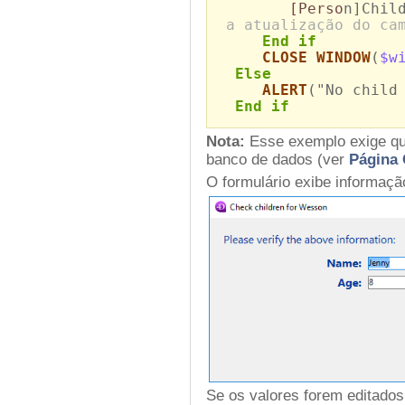
[Perso
n]Chil
a atualização do ca
End if
CLOSE WINDOW
(
$w
Else
ALERT
("No child
End if
Nota:
Esse exemplo exige que
banco de dados (ver
Página 
O formulário exibe informaç
Se os valores forem editados 