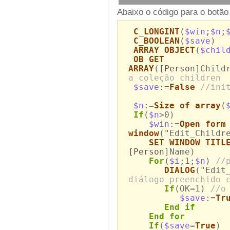
Abaixo o código para o botão
C_LONGINT
(
$win
;
$n
;
C_BOOLEAN
(
$save
)
ARRAY OBJECT
(
$chil
OB GET
ARRAY
(
[Perso
n]Child
a coleção children
$save
:=
False
//ini
$n
:=
Size of array
(
If
(
$n
>0)
$win
:=
Open form
window
("Edit_Childr
SET WINDOW TITL
[Perso
n]Name)
For
(
$i
;1;
$n
)
//
DIALOG
("Edit
diálogo preenchido 
If
(OK=1)
//o
$save
:=
Tr
End if
End for
If
(
$save
=
True
)