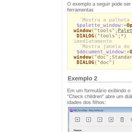
O exemplo a seguir pode ser 
ferramentas
`Mostra a palheta
$palette_window
:=
O
window
("tools";
Pale
DIALOG
("tools";*)
imediatamente
`Mostra janela do
$document_window
:=
window
("doc";Standa
DIALOG
("doc")
Exemplo 2
Em um formulário exibindo o
"Check children" abre um diá
idades dos filhos: