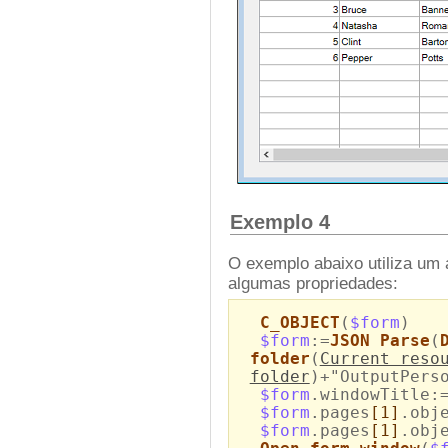
Exemplo 4
O exemplo abaixo utiliza um 
algumas propriedades:
C_OBJECT
(
$form
)
$form
:=
JSON Parse
(
folder
(
Current reso
folder
)+"OutputPers
$form
.windowTitle:
$form
.pages
[1]
.obj
$form
.pages
[1]
.obj