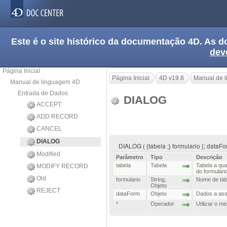
Este é o site histórico da documentação 4D. As
dev
Página Inicial
Página Inicial
4D v19.8
Manual de 
Manual de linguagem 4D
Entrada de Dados
DIALOG
ACCEPT
ADD RECORD
CANCEL
DIALOG
DIALOG ( {tabela ;} formulario {; dataFor
Modified
Parâmetro
Tipo
Descrição
tabela
Tabela
Tabela a qua
MODIFY RECORD
do formulári
Old
formulario
String
,
Nome de tabe
Objeto
REJECT
dataForm
Objeto
Dados a asso
*
Operador
Utilizar o 