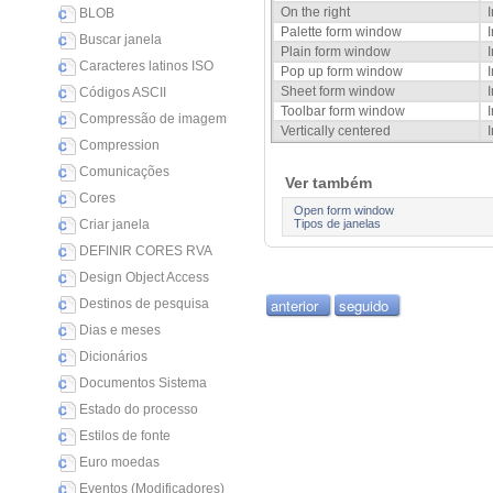
On the right
BLOB
Palette form window
Buscar janela
Plain form window
Caracteres latinos ISO
Pop up form window
Sheet form window
Códigos ASCII
Toolbar form window
Compressão de imagem
Vertically centered
Compression
Comunicações
Ver também
Cores
Open form window
Tipos de janelas
Criar janela
DEFINIR CORES RVA
Design Object Access
anterior
seguido
Destinos de pesquisa
Dias e meses
Dicionários
Documentos Sistema
Estado do processo
Estilos de fonte
Euro moedas
Eventos (Modificadores)