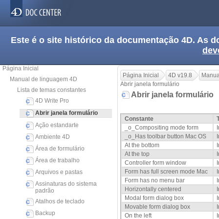
Este é o site histórico da documentação 4D. As
dev
Página Inicial
Página Inicial
4D v19.8
Manua
Manual de linguagem 4D
Abrir janela formulário
Lista de temas constantes
Abrir janela formulário
4D Write Pro
Abrir janela formulário
Constante
Ação estandarte
_o_Compositing mode form
_o_Has toolbar button Mac OS
Ambiente 4D
At the bottom
Área de formulário
At the top
Área de trabalho
Controller form window
Form has full screen mode Mac
Arquivos e pastas
Form has no menu bar
Assinaturas do sistema
Horizontally centered
padrão
Modal form dialog box
Atalhos de teclado
Movable form dialog box
Backup
On the left