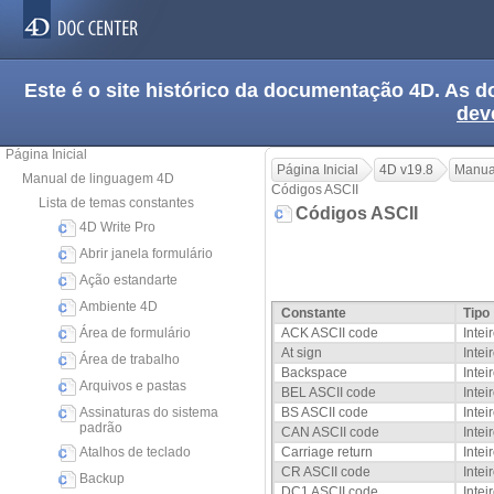
Este é o site histórico da documentação 4D. As
dev
Página Inicial
Página Inicial
4D v19.8
Manua
Manual de linguagem 4D
Códigos ASCII
Lista de temas constantes
Códigos ASCII
4D Write Pro
Abrir janela formulário
Ação estandarte
Ambiente 4D
Constante
Tipo
Área de formulário
ACK ASCII code
Intei
At sign
Intei
Área de trabalho
Backspace
Intei
Arquivos e pastas
BEL ASCII code
Intei
Assinaturas do sistema
BS ASCII code
Intei
padrão
CAN ASCII code
Intei
Atalhos de teclado
Carriage return
Intei
CR ASCII code
Intei
Backup
DC1 ASCII code
Intei