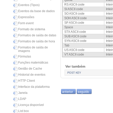
Quote
Intei
RS ASCII code
Intei
Eventos (Tipos)
SI ASCII code
Intei
Eventos da base de dados
SO ASCII code
Intei
Expressões
SOH ASCII code
Intei
SP ASCII code
Intei
Form event
Space
Intei
Formato de sistema
STX ASCII code
Intei
Formatos de saída de datas
SUB ASCII code
Intei
SYN ASCII code
Intei
Formatos de saída de hora
Tab
Intei
Formatos de saída de
US ASCII code
Intei
imagens
VT ASCII code
Intei
Fórmulas
Funções matemáticas
Ver também
Gestão de Cache
POST KEY
Historial de eventos
HTTP Client
Interface da plataforma
anterior
seguido
Janela
LDAP
Licença disponível
List box