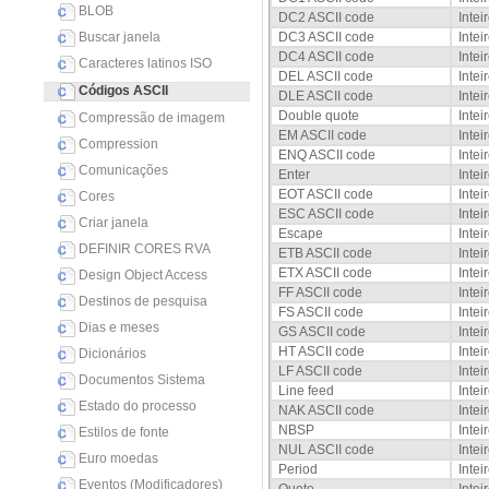
BLOB
DC2 ASCII code
Intei
Buscar janela
DC3 ASCII code
Intei
DC4 ASCII code
Intei
Caracteres latinos ISO
DEL ASCII code
Intei
Códigos ASCII
DLE ASCII code
Intei
Double quote
Intei
Compressão de imagem
EM ASCII code
Intei
Compression
ENQ ASCII code
Intei
Comunicações
Enter
Intei
EOT ASCII code
Intei
Cores
ESC ASCII code
Intei
Criar janela
Escape
Intei
DEFINIR CORES RVA
ETB ASCII code
Intei
ETX ASCII code
Intei
Design Object Access
FF ASCII code
Intei
Destinos de pesquisa
FS ASCII code
Intei
Dias e meses
GS ASCII code
Intei
HT ASCII code
Intei
Dicionários
LF ASCII code
Intei
Documentos Sistema
Line feed
Intei
Estado do processo
NAK ASCII code
Intei
NBSP
Intei
Estilos de fonte
NUL ASCII code
Intei
Euro moedas
Period
Intei
Eventos (Modificadores)