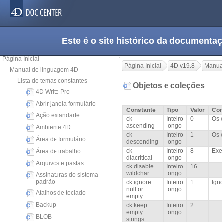
Este é o site histórico da documen
Página Inicial
Página Inicial
4D v19.8
Manua
Manual de linguagem 4D
Lista de temas constantes
Objetos e coleções
4D Write Pro
Abrir janela formulário
Constante
Tipo
Valor
Com
Ação estandarte
ck
Inteiro
0
Os 
ascending
longo
Ambiente 4D
ck
Inteiro
1
Os 
Área de formulário
descending
longo
ck
Inteiro
8
Exe
Área de trabalho
diacritical
longo
Arquivos e pastas
ck disable
Inteiro
16
wildchar
longo
Assinaturas do sistema
padrão
ck ignore
Inteiro
1
Ign
null or
longo
Atalhos de teclado
empty
Backup
ck keep
Inteiro
2
empty
longo
BLOB
strings