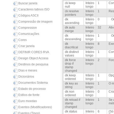
ck keep
Inteiro
1
Con
Buscar janela
null
longo
Caracteres latinos ISO
ck resolve
Inteiro
1
Res
pointers
longo
Códigos ASCII
dk
Inteiro
0
O
Compressão de imagem
ascending
longo
dk auto
Inteiro
32
Ati
Compression
merge
longo
Comunicações
dk
Inteiro
1
O
descending
longo
Cores
dk
Inteiro
8
Exe
Criar janela
diacritical
longo
dk distinct
Inteiro
1
Con
DEFINIR CORES RVA
values
longo
Design Object Access
dk force
Inteiro
2
For
drop if
longo
Destinos de pesquisa
stamp
Dias e meses
changed
dk keep
Inteiro
1
Opç
Dicionários
ordered
longo
Documentos Sistema
dk key as
Inteiro
1
O m
string
longo
Estado do processo
dk non
Inteiro
0
Cri
Estilos de fonte
ordered
longo
dk reload if
Inteiro
1
Se 
Euro moedas
stamp
longo
mé
changed
Eventos (Modificadores)
dk status
Inteiro
6
(Só
Eventos (Tipos)