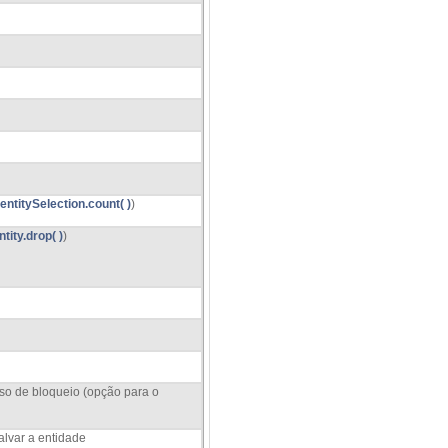
entitySelection.count( )
)
ntity.drop( )
)
sso de bloqueio (opção para o
alvar a entidade