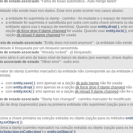
to de estado associado
: "Falha de fusão automática - Auto merge failed"
ntidade não existe mais nos dados. Esse erro pode ocorrer nos casos abaixo:
a entidade foi suprimida (a stamp - carimbo - foi mudada e o espaço de memória
a entidade foi suprimida e substituída por outra com outra chave primária (a s
entidade agora usa o espaço de memória). Quando usar
entity.drop( )
, este e
opção
dk force drop if stamp changed
for usada. Quando usar
entity.lock( )
, e
opção
dk reload if stamp changed
for usada
exto de estado associado
: "Entity does not exist anymore" - (a entidade não existe
ntidade é bloqueada por um bloqueio pessimista
to de estado associado
: "Already locked" - já bloqueado
erro sério é um erro de baixo nível de banco de dados (por exemplo, chave duplic
to associado de estado
: "Other error" - outro erro
 valor do stamp (carimbo marcador) da entidade não corresponde ao da entidade
imista).
com
entity.save( )
: erro apenas se a opção
dk auto merge
não for usada
com
entity.drop( )
: erro apenas se a opção
dk force drop if stamp changed
não 
com
entity.lock( )
: erro apenas se a opção
dk reload if stamp changed
não for 
to de estado associado
: "Stamp has changed" - carimbo marcador foi modificado
ção de drop (supressão) para na primeira entidade não suprimível (opção para o 
ciona a chave primária na coleção extraída ou objeto (opção para os métodos
enti
ty.toObject( )
)
ciona a stamp (carimbo marcador) na coleção extraída ou objeto (opção para os m
itySelection.toCollection( )
e
entity.toObject( )
)