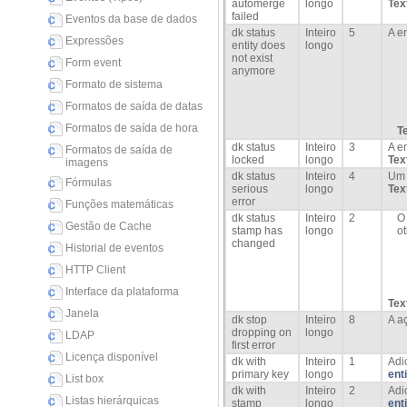
automerge
longo
Tex
failed
Eventos da base de dados
dk status
Inteiro
5
A e
Expressões
entity does
longo
not exist
Form event
anymore
Formato de sistema
Formatos de saída de datas
Formatos de saída de hora
T
dk status
Inteiro
3
A e
Formatos de saída de
locked
longo
Tex
imagens
dk status
Inteiro
4
Um 
Fórmulas
serious
longo
Tex
error
Funções matemáticas
dk status
Inteiro
2
O
Gestão de Cache
stamp has
longo
ot
changed
Historial de eventos
HTTP Client
Interface da plataforma
Tex
Janela
dk stop
Inteiro
8
A a
dropping on
longo
LDAP
first error
Licença disponível
dk with
Inteiro
1
Adi
primary key
longo
enti
List box
dk with
Inteiro
2
Adi
Listas hierárquicas
stamp
longo
ent