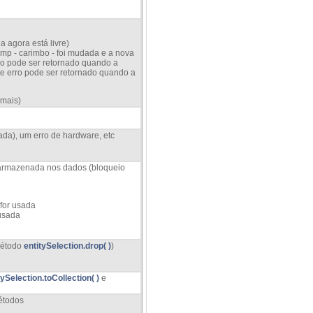
 agora está livre)
tamp - carimbo - foi mudada e a nova
rro pode ser retornado quando a
ste erro pode ser retornado quando a
 mais)
ada), um erro de hardware, etc
 armazenada nos dados (bloqueio
for usada
usada
método
entitySelection.drop( )
)
tySelection.toCollection( )
e
étodos