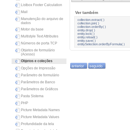
Listbox Footer Calculation
Mail
Ver também
Manutenção do arquivo de
collection.extract( )
dados
collection.join( )
collection.orderBy( )
Motor da base
entity.drop( )
entity.lock( )
Multistyle Text Attributes
entity.reload( )
entity.save( )
Números de porta TCP
entitySelection.orderByFormula( )
Objetos de formulário
(Acesso)
Objetos e coleções
anterior
seguido
Opções de Impressão
Parâmetro de formulário
Parâmetros de Banco
Parâmetros de Gráficos
Pasta Sistema
PHP
Picture Metadata Names
Picture Metadata Values
Profundidade da tela