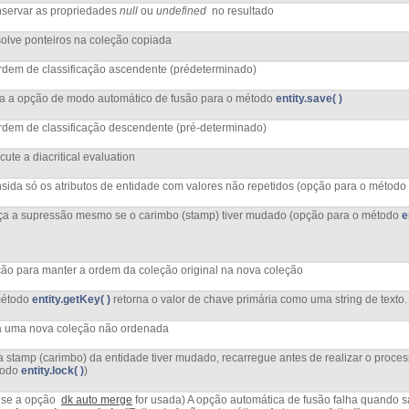
servar as propriedades
null
ou
undefined
no resultado
olve ponteiros na coleção copiada
rdem de classificação ascendente (prédeterminado)
va a opção de modo automático de fusão para o método
entity.save( )
rdem de classificação descendente (pré-determinado)
cute a diacritical evaluation
sida só os atributos de entidade com valores não repetidos (opção para o método
ça a supressão mesmo se o carimbo (stamp) tiver mudado (opção para o método
e
ão para manter a ordem da coleção original na nova coleção
étodo
entity.getKey( )
retorna o valor de chave primária como uma string de texto.
a uma nova coleção não ordenada
a stamp (carimbo) da entidade tiver mudado, recarregue antes de realizar o proce
todo
entity.lock( )
)
 se a opção
dk auto merge
for usada) A opção automática de fusão falha quando s