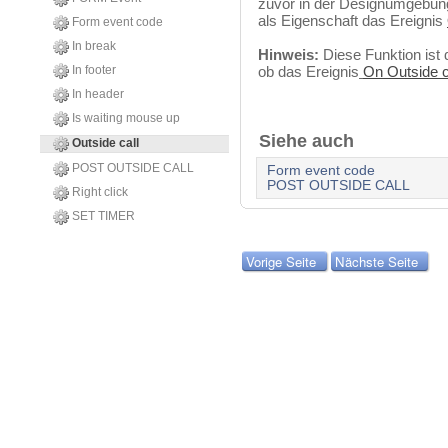
zuvor in der Designumgebung
als Eigenschaft das Ereignis
Form event code
In break
Hinweis:
Diese Funktion ist
In footer
ob das Ereignis
On Outside c
In header
Is waiting mouse up
Siehe auch
Outside call
POST OUTSIDE CALL
Form event code
POST OUTSIDE CALL
Right click
SET TIMER
Vorige Seite
Nächste Seite