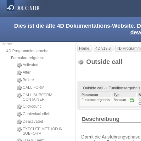
Dies ist die alte 4D Dokumentations-Website. D
dev
Home
Home
4D v19.8
4D Programmi
4D Programmiersprache
Formularereignisse
Outside call
Activated
After
Before
Outside call -> Funktionsergebni
CALL FORM
CALL SUBFORM
Parameter
Typ
B
CONTAINER
Funktionsergebnis
Boolean
G
C
Clickcount
Contextual click
Beschreibung
Deactivated
EXECUTE METHOD IN
SUBFORM
Damit die Ausführungsphas
FORM Event