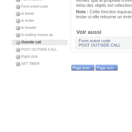
vérifiez que la propriété d'
et/ou des objets est sélect
Form event code
Note :
Cette fonction équivaut
In break
tester si elle retourne un év
In footer
In header
Voir aussi
Is waiting mouse up
Form event code
Outside call
POST OUTSIDE CALL
POST OUTSIDE CALL
Right click
SET TIMER
Page préc.
Page suiv.