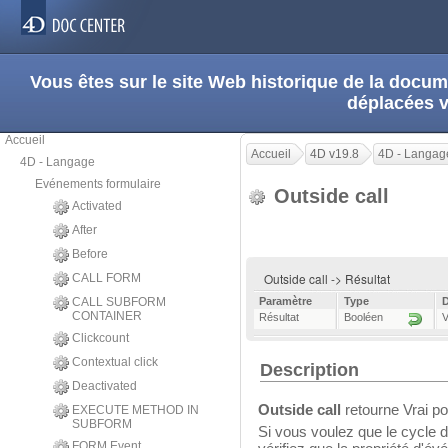
Vous êtes sur le site Web historique de la doc
déplacées 
Accueil
Accueil
4D v19.8
4D - Langag
4D - Langage
Evénements formulaire
Outside call
Activated
After
Before
Outside call -> Résultat
CALL FORM
CALL SUBFORM
Paramètre
Type
D
CONTAINER
Résultat
Booléen
V
Clickcount
Contextual click
Description
Deactivated
Outside call
retourne Vrai po
EXECUTE METHOD IN
SUBFORM
Si vous voulez que le cycle 
FORM Event