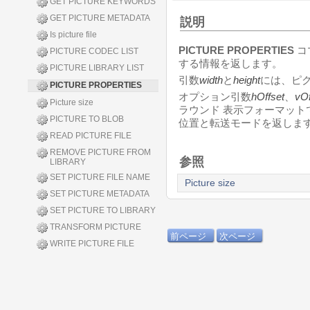
GET PICTURE KEYWORDS
GET PICTURE METADATA
説明
Is picture file
PICTURE PROPERTIES
コ
PICTURE CODEC LIST
する情報を返します。
PICTURE LIBRARY LIST
引数
width
と
height
には、ピ
PICTURE PROPERTIES
オプション引数
hOffset
、
vOf
Picture size
ラウンド 表示フォーマッ
PICTURE TO BLOB
位置と転送モードを返しま
READ PICTURE FILE
REMOVE PICTURE FROM
参照
LIBRARY
SET PICTURE FILE NAME
Picture size
SET PICTURE METADATA
SET PICTURE TO LIBRARY
TRANSFORM PICTURE
前ページ
次ページ
WRITE PICTURE FILE