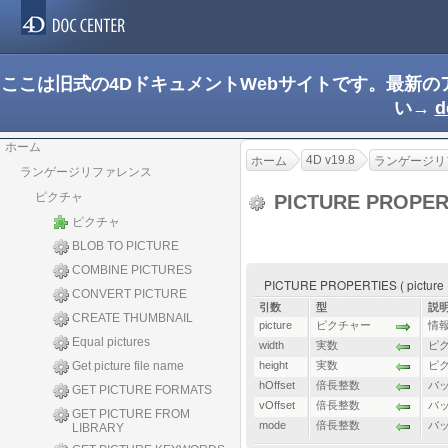
ここは旧式の4DドキュメントWebサイトです。最新
い→
d
ホーム
4D v19.8
ホーム
ランゲージリ
ランゲージリファレンス
ピクチャ
PICTURE PROPER
ピクチャ
BLOB TO PICTURE
COMBINE PICTURES
PICTURE PROPERTIES ( picture ; wid
CONVERT PICTURE
引数
型
説
CREATE THUMBNAIL
picture
ピクチャー
情
Equal pictures
width
実数
ピク
Get picture file name
height
実数
ピク
hOffset
倍長整数
バ
GET PICTURE FORMATS
vOffset
倍長整数
バ
GET PICTURE FROM
mode
倍長整数
バ
LIBRARY