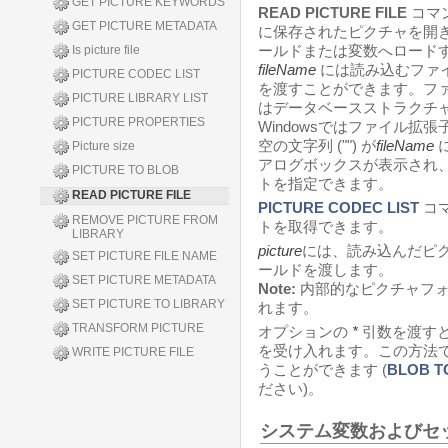
GET PICTURE KEYWORDS
READ PICTURE FILE
コマ
GET PICTURE METADATA
に保存されたピクチャを開
ールドまたは変数へロード
Is picture file
fileName
には読み込むファ
PICTURE CODEC LIST
を渡すことができます。フ
PICTURE LIBRARY LIST
はデータベースストラクチ
PICTURE PROPERTIES
Windowsではファイル拡
空の文字列 ("") が
fileName
Picture size
アログボックスが表示され
PICTURE TO BLOB
トを指定できます。
READ PICTURE FILE
PICTURE CODEC LIST
コ
REMOVE PICTURE FROM
トを取得できます。
LIBRARY
picture
には、読み込んだピ
SET PICTURE FILE NAME
ールドを渡します。
SET PICTURE METADATA
Note:
内部的なピクチャフォ
SET PICTURE TO LIBRARY
れます。
TRANSFORM PICTURE
オプションの
*
引数を渡す
を受け入れます。この方法で
WRITE PICTURE FILE
うことができます (
BLOB T
ださい)。
システム変数およびセ