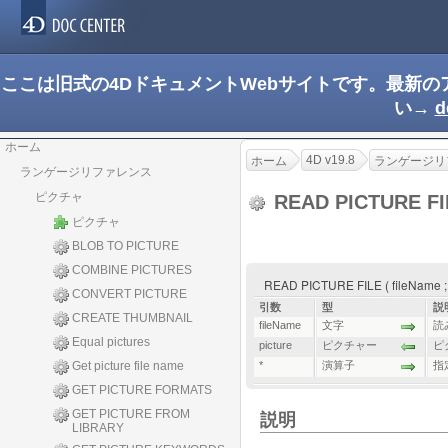
ここは旧式の4DドキュメントWebサイトです。最新
い→
d
ホーム
4D v19.8
ホーム
ランゲージリ
ランゲージリファレンス
ピクチャ
READ PICTURE F
ピクチャ
BLOB TO PICTURE
COMBINE PICTURES
READ PICTURE FILE ( fileName ; pi
CONVERT PICTURE
引数
型
説
CREATE THUMBNAIL
fileName
文字
読
Equal pictures
picture
ピクチャー
ピ
Get picture file name
*
演算子
指
GET PICTURE FORMATS
GET PICTURE FROM
説明
LIBRARY