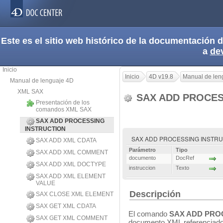
Este es el sitio web histórico de la documentación
a
de
Inicio
Inicio
4D v19.8
Manual de len
Manual de lenguaje 4D
XML SAX
SAX ADD PROCES
Presentación de los
comandos XML SAX
SAX ADD PROCESSING
INSTRUCTION
SAX ADD PROCESSING INSTRUCTI
SAX ADD XML CDATA
Parámetro
Tipo
SAX ADD XML COMMENT
documento
DocRef
SAX ADD XML DOCTYPE
instruccion
Texto
SAX ADD XML ELEMENT
VALUE
Descripción
SAX CLOSE XML ELEMENT
SAX GET XML CDATA
El comando
SAX ADD PRO
SAX GET XML COMMENT
documento XML referenciad