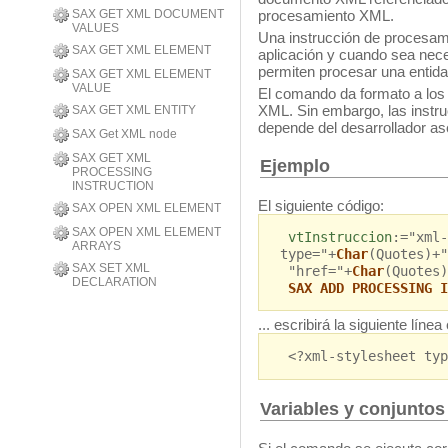
SAX GET XML DOCUMENT
procesamiento XML.
VALUES
Una instrucción de procesamie
SAX GET XML ELEMENT
aplicación y cuando sea nece
permiten procesar una entida
SAX GET XML ELEMENT
VALUE
El comando da formato a los 
XML. Sin embargo, las instr
SAX GET XML ENTITY
depende del desarrollador as
SAX Get XML node
SAX GET XML
Ejemplo
PROCESSING
INSTRUCTION
El siguiente código:
SAX OPEN XML ELEMENT
SAX OPEN XML ELEMENT
vtInstruccion
:="xml-
ARRAYS
type="+
Char
(Quotes)+"
SAX SET XML
"href="+
Char
(Quotes)
DECLARATION
SAX ADD PROCESSING I
... escribirá la siguiente líne
<?xml-stylesheet typ
Variables y conjuntos