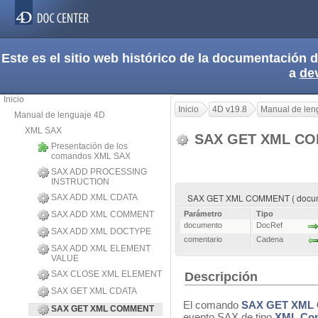
Este es el sitio web histórico de la documentación
a
de
Inicio
Inicio
4D v19.8
Manual de len
Manual de lenguaje 4D
XML SAX
SAX GET XML C
Presentación de los
comandos XML SAX
SAX ADD PROCESSING
INSTRUCTION
SAX GET XML COMMENT ( docume
SAX ADD XML CDATA
SAX ADD XML COMMENT
Parámetro
Tipo
documento
DocRef
SAX ADD XML DOCTYPE
comentario
Cadena
SAX ADD XML ELEMENT
VALUE
SAX CLOSE XML ELEMENT
Descripción
SAX GET XML CDATA
El comando
SAX GET XM
SAX GET XML COMMENT
evento SAX de tipo
XML Co