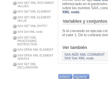
SAX GET XML DOCUMENT
referenciado en el parámetr
VALUES
sobre los eventos SAX, cons
SAX GET XML ELEMENT
XML node
.
SAX GET XML ELEMENT
Variables y conjuntos
VALUE
SAX GET XML ENTITY
Si el comando se ejecuta co
SAX Get XML node
el valor 1. De lo contrario to
SAX GET XML
PROCESSING
INSTRUCTION
Ver también
SAX OPEN XML ELEMENT
SAX ADD XML COMMENT
SAX OPEN XML ELEMENT
SAX Get XML node
ARRAYS
SAX SET XML
DECLARATION
anterior
siguiente