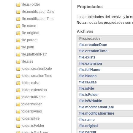
file.isFolder
Propiedades
file.modificationDate
Las propiedades del archivo y la c
file.modificationTime
Notas
: todas las propiedades son d
file.name
Archivos
file.original
Propiedades
file.parent
file.creationDate
file.path
file.creationTime
file.platformPath
file.exists
file.size
file.extension
folder.creationDate
file.fullName
folder.creationTime
file.hidden
file.isAlias
folder.exists
file.isFile
folder.extension
file.isFolder
folder.fullName
file.isWritable
folder.hidden
file.modificationDate
folder.isAlias
file.modificationTime
folder.isFile
file.name
folder.isFolder
file.original
file.parent
folder.isPackage