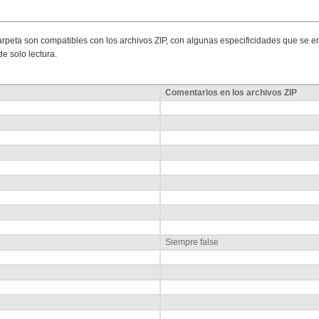
arpeta son compatibles con los archivos ZIP, con algunas especificidades que se 
e solo lectura.
Comentarios en los archivos ZIP
Siempre false