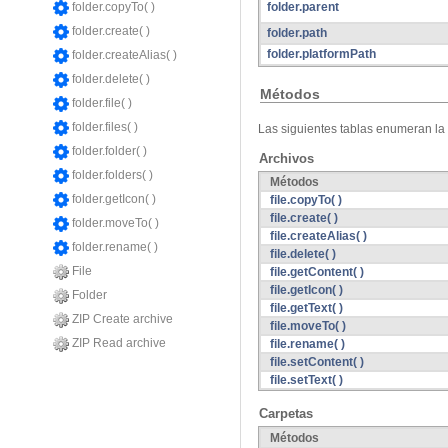
folder.parent
folder.copyTo( )
folder.create( )
folder.path
folder.platformPath
folder.createAlias( )
folder.delete( )
Métodos
folder.file( )
folder.files( )
Las siguientes tablas enumeran la 
folder.folder( )
Archivos
folder.folders( )
Métodos
folder.getIcon( )
file.copyTo( )
file.create( )
folder.moveTo( )
file.createAlias( )
folder.rename( )
file.delete( )
File
file.getContent( )
file.getIcon( )
Folder
file.getText( )
ZIP Create archive
file.moveTo( )
ZIP Read archive
file.rename( )
file.setContent( )
file.setText( )
Carpetas
Métodos