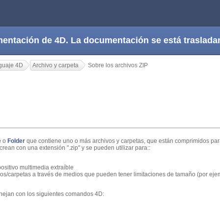
cumentación de 4D. La documentación se está trasla
guaje 4D
Archivo y carpeta
Sobre los archivos ZIP
P
e
o
Folder
que contiene uno o más archivos y carpetas, que están comprimidos p
crean con una extensión ".zip" y se pueden utilizar para::
sitivo multimedia extraíble
vos/carpetas a través de medios que pueden tener limitaciones de tamaño (por ejem
nejan con los siguientes comandos 4D: