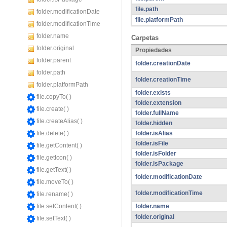
file.path
folder.modificationDate
file.platformPath
folder.modificationTime
folder.name
Carpetas
folder.original
Propiedades
folder.parent
folder.creationDate
folder.path
folder.creationTime
folder.platformPath
folder.exists
file.copyTo( )
folder.extension
file.create( )
folder.fullName
file.createAlias( )
folder.hidden
folder.isAlias
file.delete( )
folder.isFile
file.getContent( )
folder.isFolder
file.getIcon( )
folder.isPackage
file.getText( )
folder.modificationDate
file.moveTo( )
folder.modificationTime
file.rename( )
folder.name
file.setContent( )
folder.original
file.setText( )