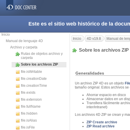
Este es el sitio web histórico de la do
Inicio
Inicio
4D v19.8
Manual de len
Manual de lenguaje 4D
Archivo y carpeta
Sobre los archivos ZI
Rutas de objetos archivo y
carpeta
Sobre los archivos ZIP
file.isWritable
Generalidades
file.creationDate
Un archivo ZIP 4D es un objeto
Fil
file.creationTime
tamaño original. Estos archivos se 
file.exists
Ahorrar espacio en disco
Almacenar datos en un dispo
file.extension
Transfiera fácilmente archi
file.fullName
inter/intranet)
file.hidden
Los archivos 4D ZIP se crean y ma
file.isAlias
ZIP Create archive
ZIP Read archive
file.isFile