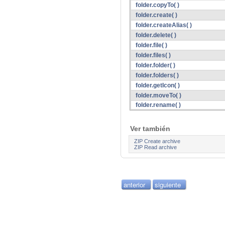
folder.copyTo( )
folder.create( )
folder.createAlias( )
folder.delete( )
folder.file( )
folder.files( )
folder.folder( )
folder.folders( )
folder.getIcon( )
folder.moveTo( )
folder.rename( )
Ver también
ZIP Create archive
ZIP Read archive
anterior
siguiente