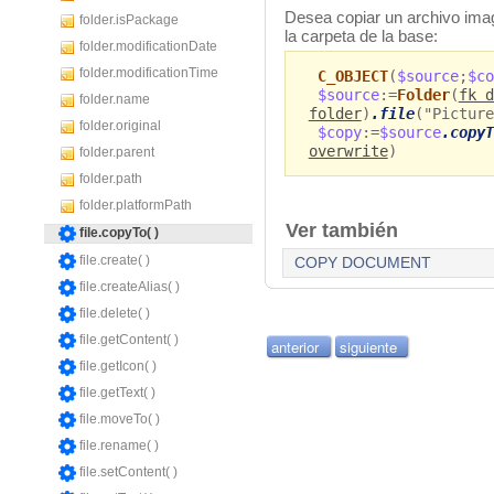
Desea copiar un archivo ima
folder.isPackage
la carpeta de la base:
folder.modificationDate
folder.modificationTime
C_OBJECT
(
$source
;
$co
$source
:=
Folder
(
fk d
folder.name
folder
)
.file
("Picture
folder.original
$copy
:=
$source
.copyT
overwrite
)
folder.parent
folder.path
folder.platformPath
Ver también
file.copyTo( )
file.create( )
COPY DOCUMENT
file.createAlias( )
file.delete( )
file.getContent( )
anterior
siguiente
file.getIcon( )
file.getText( )
file.moveTo( )
file.rename( )
file.setContent( )