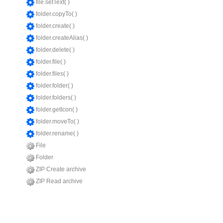
file.setText( )
folder.copyTo( )
folder.create( )
folder.createAlias( )
folder.delete( )
folder.file( )
folder.files( )
folder.folder( )
folder.folders( )
folder.getIcon( )
folder.moveTo( )
folder.rename( )
File
Folder
ZIP Create archive
ZIP Read archive