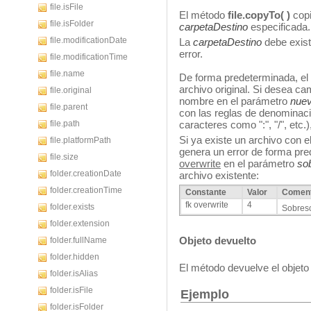
file.isFile
El método
file.copyTo( )
copi
file.isFolder
carpetaDestino
especificada.
file.modificationDate
La
carpetaDestino
debe exist
error.
file.modificationTime
file.name
De forma predeterminada, el 
archivo original. Si desea ca
file.original
nombre en el parámetro
nue
file.parent
con las reglas de denominaci
file.path
caracteres como ":", "/", etc.)
Si ya existe un archivo con
file.platformPath
genera un error de forma pr
file.size
overwrite
en el parámetro
sob
folder.creationDate
archivo existente:
folder.creationTime
Constante
Valor
Coment
fk overwrite
4
folder.exists
Sobresc
folder.extension
Objeto devuelto
folder.fullName
folder.hidden
El método devuelve el objet
folder.isAlias
folder.isFile
Ejemplo
folder.isFolder