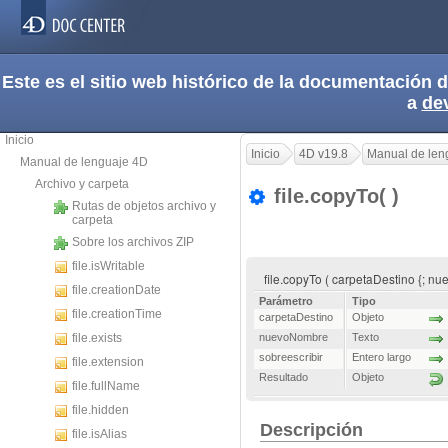
Este es el sitio web histórico de la documentación
a
de
Inicio
Inicio
4D v19.8
Manual de len
Manual de lenguaje 4D
Archivo y carpeta
file.copyTo( )
Rutas de objetos archivo y
carpeta
Sobre los archivos ZIP
file.isWritable
file.copyTo ( carpetaDestino {; n
file.creationDate
Parámetro
Tipo
file.creationTime
carpetaDestino
Objeto
file.exists
nuevoNombre
Texto
sobreescribir
Entero largo
file.extension
Resultado
Objeto
file.fullName
file.hidden
Descripción
file.isAlias