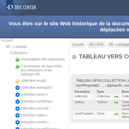
Vous êtes sur le site Web historique de la doc
déplacées 
Accueil
Accueil
4D v19.8
4D - Langag
4D - Langage
Collections
TABLEAU VERS 
Présentation des collections
Conversions de type entre
les collections et les
tableaux 4D
TABLEAU VERS COLLECTION ( collec
collection.length
nomPropriété2 ; ... ; tableauN ; n
collection.average( )
Paramètre
Type
Desc
collection.clear( )
collection
Collection
Colle
collection.combine( )
tableau
Tableau
Table
nomPr
collection.concat( )
corre
nomPropriété
Texte
Nom d
collection.copy( )
élém
collection.count( )