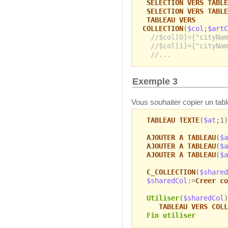
SELECTION VERS TABLE
SELECTION VERS TABLE
TABLEAU VERS
COLLECTION
(
$col
;
$artC
//$col[0]={"cityNam
//$col[1]={"cityNam
//...
Exemple 3
Vous souhaiter copier un tabl
TABLEAU TEXTE
(
$at
;1)
AJOUTER A TABLEAU
(
$a
AJOUTER A TABLEAU
(
$a
AJOUTER A TABLEAU
(
$a
C_COLLECTION
(
$shared
$sharedCol
:=
Creer co
Utiliser
(
$sharedCol
)
TABLEAU VERS COLL
Fin utiliser