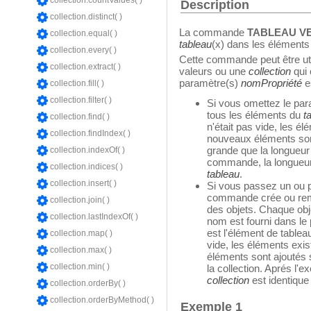
collection.countValues( )
Description
collection.distinct( )
La commande
TABLEAU V
collection.equal( )
tableau
(x) dans les éléments
collection.every( )
Cette commande peut être ut
collection.extract( )
valeurs ou une
collection
qui 
paramètre(s)
nomPropriété
es
collection.fill( )
collection.filter( )
Si vous omettez le pa
tous les éléments du
t
collection.find( )
n'était pas vide, les é
collection.findIndex( )
nouveaux éléments sont 
grande que la longueur
collection.indexOf( )
commande, la longueur
collection.indices( )
tableau
.
collection.insert( )
Si vous passez un ou 
commande crée ou rem
collection.join( )
des objets. Chaque obje
collection.lastIndexOf( )
nom est fourni dans l
est l'élément de tablea
collection.map( )
vide, les éléments exi
collection.max( )
éléments sont ajoutés si
collection.min( )
la collection. Aprés l'
collection
est identique 
collection.orderBy( )
collection.orderByMethod( )
Exemple 1