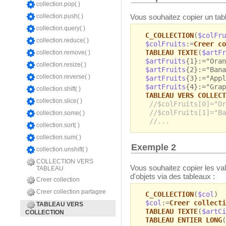
collection.pop( )
Vous souhaitez copier un tabl
collection.push( )
collection.query( )
C_COLLECTION
(
$colFru
collection.reduce( )
$colFruits
:=
Creer co
TABLEAU TEXTE
(
$artFr
collection.remove( )
$artFruits
{1}:="Oran
collection.resize( )
$artFruits
{2}:="Bana
collection.reverse( )
$artFruits
{3}:="Appl
$artFruits
{4}:="Grap
collection.shift( )
TABLEAU VERS COLLECT
collection.slice( )
//$colFruits[0]="Or
//$colFruits[1]="Ba
collection.some( )
//...
collection.sort( )
collection.sum( )
Exemple 2
collection.unshift( )
COLLECTION VERS
Vous souhaitez copier les va
TABLEAU
d'objets via des tableaux :
Creer collection
Creer collection partagee
C_COLLECTION
(
$col
)
$col
:=
Creer collecti
TABLEAU VERS
TABLEAU TEXTE
(
$artCi
COLLECTION
TABLEAU ENTIER LONG
(