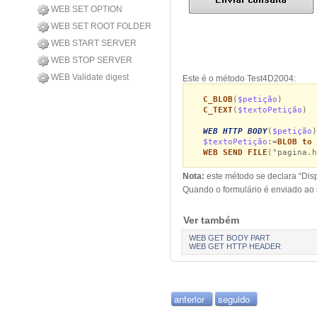
WEB SET OPTION
WEB SET ROOT FOLDER
WEB START SERVER
WEB STOP SERVER
WEB Validate digest
Este é o método Test4D2004:
C_BLOB
(
$petição
)
C_TEXT
(
$textoPetição
)
WEB HTTP BODY
(
$petição
)
$textoPetição
:=
BLOB to 
WEB SEND FILE
("pagina.h
Nota:
este método se declara “Dis
Quando o formulário é enviado ao 
Ver também
WEB GET BODY PART
WEB GET HTTP HEADER
anterior
seguido