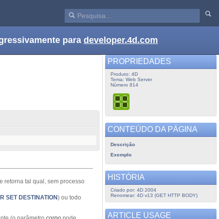
ogressivamente para
developer.4d.com
PROPRIEDADES
Produto: 4D
Tema: Web Server
Número 814
CONTEÚDO DA PÁGINA
Descrição
Exemplo
HISTÓRIA
 retorna tal qual, sem processo
Criado por: 4D 2004
Renomear: 4D v13 (GET HTTP BODY)
R SET DESTINATION
) ou todo
ARTICLE USAGE
ente (o parâmetro
corpo
pode