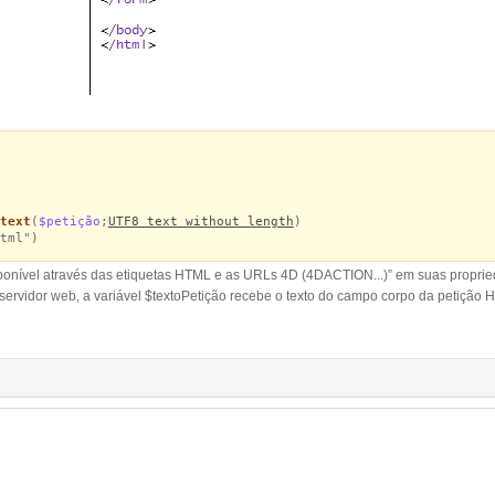
text
(
$petição
;
UTF8 text without length
)
tml")
ponível através das etiquetas HTML e as URLs 4D (4DACTION...)” em suas propri
servidor web, a variável $textoPetição recebe o texto do campo corpo da petição 