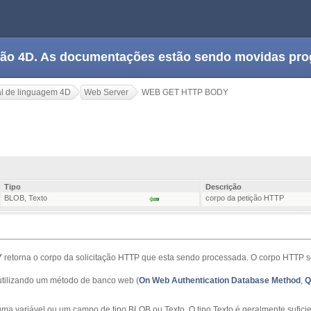
tação 4D. As documentações estão sendo movidas pr
l de linguagem 4D
Web Server
WEB GET HTTP BODY
Y
Tipo
Descrição
BLOB
,
Texto
corpo da petição HTTP
Y
retorna o corpo da solicitação HTTP que esta sendo processada. O corpo HTTP se
tilizando um método de banco web (
On Web Authentication Database Method
,
Q
 uma variável ou um campo de tipo BLOB ou Texto. O tipo Texto é geralmente sufici