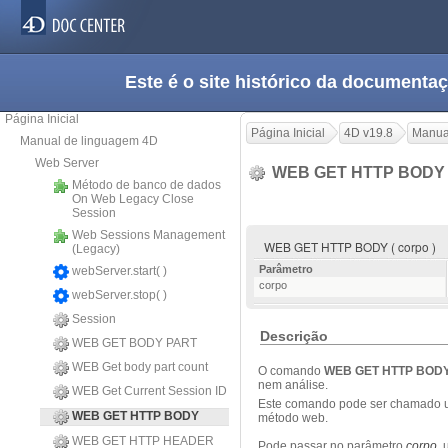
Este é o site histórico da documen
Página Inicial
Página Inicial
4D v19.8
Manua
Manual de linguagem 4D
Web Server
WEB GET HTTP BOD
Método de banco de dados
On Web Legacy Close
Session
Web Sessions Management
WEB GET HTTP BODY ( corpo )
(Legacy)
Parâmetro
webServer.start( )
corpo
webServer.stop( )
Session
Descrição
WEB GET BODY PART
WEB Get body part count
O comando
WEB GET HTTP BOD
nem análise.
WEB Get Current Session ID
Este comando pode ser chamado u
WEB GET HTTP BODY
método web.
WEB GET HTTP HEADER
Pode passar no parâmetro
corpo
,