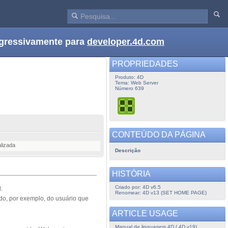
ogressivamente para
developer.4d.com
PROPRIEDADES
Produto: 4D
Tema: Web Server
Número 639
CONTEÚDO DA PÁGINA
lizada
Descrição
HISTÓRIA
Criado por: 4D v6.5
.
Renomear: 4D v13 (SET HOME PAGE)
ndo, por exemplo, do usuário que
ARTICLE USAGE
Manual de linguagem 4D ( 4D v19)