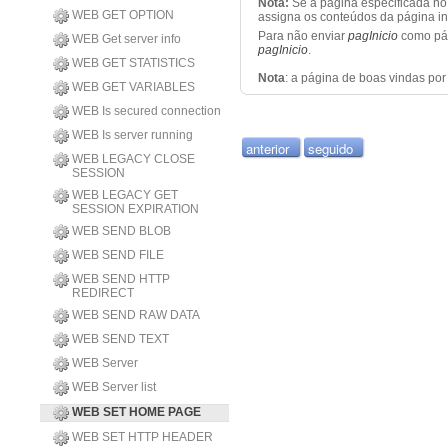
Nota:
Se a página especificada n
WEB GET OPTION
assigna os conteúdos da página iní
Para não enviar
pagInicio
como pág
WEB Get server info
pagInicio
.
WEB GET STATISTICS
Nota
: a página de boas vindas po
WEB GET VARIABLES
WEB Is secured connection
WEB Is server running
anterior
seguido
WEB LEGACY CLOSE
SESSION
WEB LEGACY GET
SESSION EXPIRATION
WEB SEND BLOB
WEB SEND FILE
WEB SEND HTTP
REDIRECT
WEB SEND RAW DATA
WEB SEND TEXT
WEB Server
WEB Server list
WEB SET HOME PAGE
WEB SET HTTP HEADER