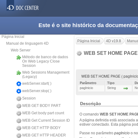
Este é o site histórico da documen
Página Inicial
Página Inicial
4D v19.8
Manua
Manual de linguagem 4D
Web Server
WEB SET HOME PAG
Método de banco de dados
On Web Legacy Close
Session
Web Sessions Management
WEB SET HOME PAGE ( pagInici
(Legacy)
Parâmetro
Tipo
D
webServer.start( )
pagInicio
String
No
webServer.stop( )
Session
Descrição
WEB GET BODY PART
WEB Get body part count
O comando
WEB SET HOME PAG
A página definida está associada 
WEB Get Current Session ID
estiver conectado. Esta página pod
WEB GET HTTP BODY
Passe no parâmetro
pagInicio
o no
WEB GET HTTP HEADER