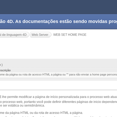
tação 4D. As documentações estão sendo movidas pr
l de linguagem 4D
Web Server
WEB SET HOME PAGE
E
o )
escrição
me da página ou rota de acesso HTML a página ou "" para não enviar a home page persona
E
lhe permite modificar a página de início personalizada para o processo web atual
ao processo web, portanto você pode definir diferentes páginas de inicio depende
e ser estática ou semidinâmica.
me da página HTML ou da rota de acesso HTML a página.