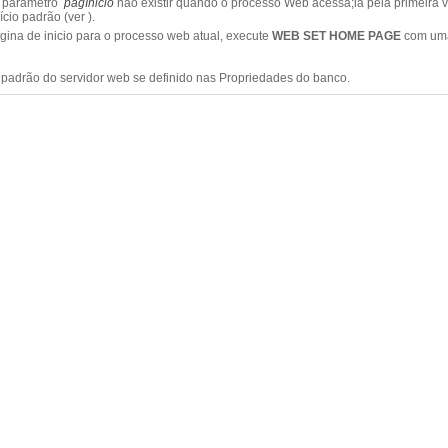
o parâmetro
pagInicio
não existir quando o processo Web acessá;la pela primeira ve
cio padrão (ver ).
ina de inicio para o processo web atual, execute
WEB SET HOME PAGE
com uma 
r padrão do servidor web se definido nas Propriedades do banco.