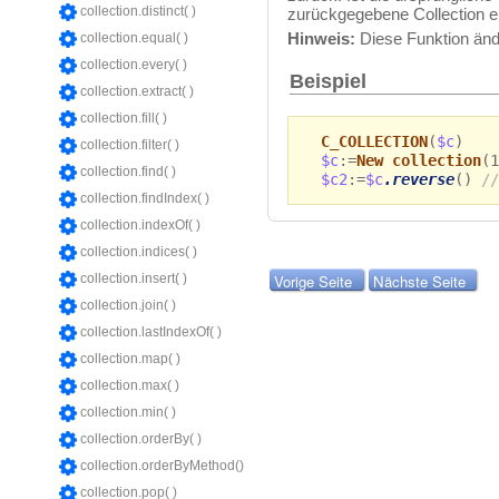
collection.distinct( )
zurückgegebene Collection eb
Hinweis:
Diese Funktion ände
collection.equal( )
collection.every( )
Beispiel
collection.extract( )
collection.fill( )
C_COLLECTION
(
$c
)
collection.filter( )
$c
:=
New collection
(1
collection.find( )
$c2
:=
$c
.reverse
()
//
collection.findIndex( )
collection.indexOf( )
collection.indices( )
Vorige Seite
Nächste Seite
collection.insert( )
collection.join( )
collection.lastIndexOf( )
collection.map( )
collection.max( )
collection.min( )
collection.orderBy( )
collection.orderByMethod()
collection.pop( )