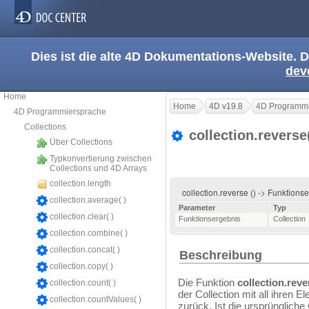
Dies ist die alte 4D Dokumentations-Website. D
dev
Home
Home
4D v19.8
4D Programmi
4D Programmiersprache
Collections
collection.reverse
Über Collections
Typkonvertierung zwischen
Collections und 4D Arrays
collection.length
collection.reverse () -> Funktion
collection.average( )
Parameter
Typ
collection.clear( )
Funktionsergebnis
Collection
collection.combine( )
collection.concat( )
Beschreibung
collection.copy( )
Die Funktion
collection.reve
collection.count( )
der Collection mit all ihren 
collection.countValues( )
zurück. Ist die ursprüngliche 