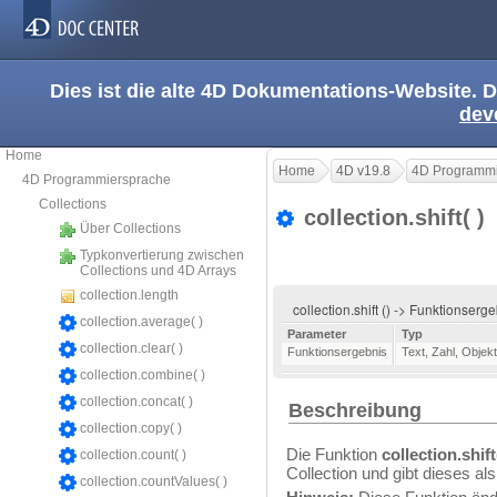
Dies ist die alte 4D Dokumentations-Website. D
dev
Home
Home
4D v19.8
4D Programmi
4D Programmiersprache
Collections
collection.shift( )
Über Collections
Typkonvertierung zwischen
Collections und 4D Arrays
collection.length
collection.shift () -> Funktionserg
collection.average( )
Parameter
Typ
collection.clear( )
Funktionsergebnis
Text
,
Zahl
,
Objekt
collection.combine( )
collection.concat( )
Beschreibung
collection.copy( )
Die Funktion
collection.shift
collection.count( )
Collection und gibt dieses al
collection.countValues( )