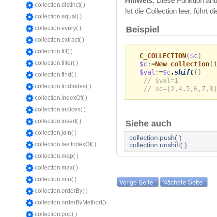
Hinweis:
Diese Funktion ände
collection.distinct( )
Ist die Collection leer, führt 
collection.equal( )
Beispiel
collection.every( )
collection.extract( )
collection.fill( )
C_COLLECTION
(
$c
)
collection.filter( )
$c
:=
New collection
(1
$val
:=
$c
.shift
()
collection.find( )
// $val=1
collection.findIndex( )
// $c=[2,4,5,6,7,8]
collection.indexOf( )
collection.indices( )
collection.insert( )
Siehe auch
collection.join( )
collection.push( )
collection.lastIndexOf( )
collection.unshift( )
collection.map( )
collection.max( )
collection.min( )
Vorige Seite
Nächste Seite
collection.orderBy( )
collection.orderByMethod()
collection.pop( )