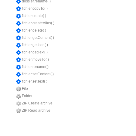
dossier.rename( )
fichier.copyTo( )
fichier.create( )
fichier.createAlias( )
fichier.delete( )
fichier.getContent( )
fichier.getIcon( )
fichier.getText( )
fichier.moveTo( )
fichier.rename( )
fichier.setContent( )
fichier.setText( )
File
Folder
ZIP Create archive
ZIP Read archive