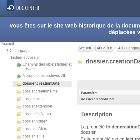
Vous êtes sur le site Web historique de la doc
déplacées 
Accueil
Accueil
4D v19.8
4D - Langag
4D - Langage
Fichier et dossier
dossier.creationD
Chemins des objets fichier et
dossier
A propos des archives ZIP
dossier.creationDate
dossier.creationTime
Paramètre
dossier.exists
dossier.creationDate
dossier.extension
Description
dossier.fullName
dossier.hidden
La propriété
folder.creation
dossier.isAlias
dossier.
dossier.isFile
Cette propriété est en
lectur