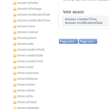
dossier.isFolder
dossier.isPackage
Voir aussi
dossier.modificationDate
dossier.creationTime
dossier.modificationTime
dossier.modificationDate
dossier.name
dossier.original
dossier.parent
Page préc.
Page suiv.
dossier.path
dossier.platformPath
fichier.creationDate
fichier.creationTime
fichier.exists
fichier.extension
fichier.fullName
fichier.hidden
fichier.isAlias
fichier.isFile
fichier.isFolder
fichier.isWritable