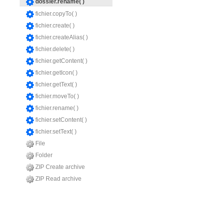
dossier.rename( )
fichier.copyTo( )
fichier.create( )
fichier.createAlias( )
fichier.delete( )
fichier.getContent( )
fichier.getIcon( )
fichier.getText( )
fichier.moveTo( )
fichier.rename( )
fichier.setContent( )
fichier.setText( )
File
Folder
ZIP Create archive
ZIP Read archive