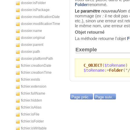
dossier.isFolder
Folder
renommé.
dossier.isPackage
Le paramètre
nouveauNom
d
nommage (
ex :
il ne doit pas 
dossier.modificationDate
etc.), sinon une erreur est re
dossier.modificationTime
le même nom, une erreur est
dossier.name
Objet retourné
dossier.original
La méthode retourne l'objet
F
dossier.parent
Exemple
dossier.path
dossier.platformPath
C_OBJECT
(
$toRename
)
fichier.creationDate
$toRename
:=
Folder
("/
fichier.creationTime
fichier.exists
fichier.extension
fichier.fullName
Page préc.
Page suiv.
fichier.hidden
fichier.isAlias
fichier.isFile
fichier.isFolder
fichier.isWritable