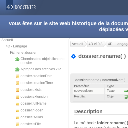
Vous êtes sur le site Web historique de la doc
déplacées 
Accueil
Accueil
4D v19.8
4D - Langag
4D - Langage
Fichier et dossier
dossier.rename( )
Chemins des objets fichier et
dossier
A propos des archives ZIP
dossier.creationDate
dossier.rename ( nouveauNom ) -
dossier.creationTime
Paramètre
Type
dossier.exists
nouveauNom
Texte
dossier.extension
Résultat
Objet
dossier.fullName
dossier.hidden
Description
dossier.isAlias
La méthode
folder.rename( 
dossier.isFile
vous avez passé dans le pa