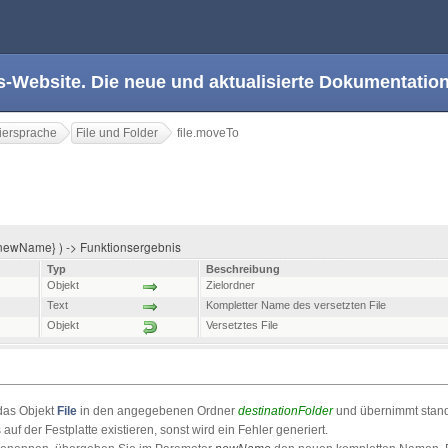
s-Website. Die neue und aktualisierte Dokumentation
ersprache
File und Folder
file.moveTo
; newName} ) -> Funktionsergebnis
Typ
Beschreibung
Objekt
Zielordner
Text
Kompletter Name des versetzten File
Objekt
Versetztes File
das Objekt
File
in den angegebenen Ordner
destinationFolder
und übernimmt stan
auf der Festplatte existieren, sonst wird ein Fehler generiert.