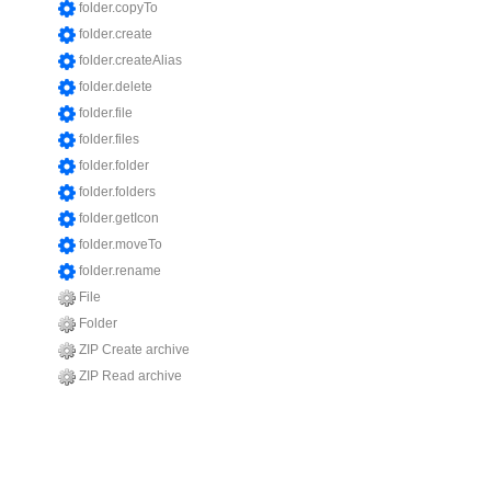
folder.copyTo
folder.create
folder.createAlias
folder.delete
folder.file
folder.files
folder.folder
folder.folders
folder.getIcon
folder.moveTo
folder.rename
File
Folder
ZIP Create archive
ZIP Read archive