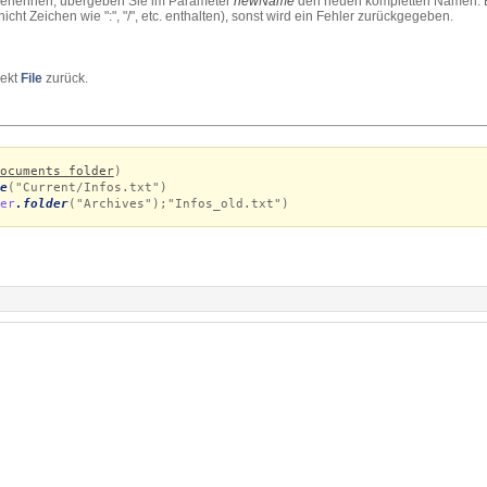
mbenennen, übergeben Sie im Parameter
newName
den neuen kompletten Namen. B
cht Zeichen wie ":", "/", etc. enthalten), sonst wird ein Fehler zurückgegeben.
jekt
File
zurück.
ocuments folder
)
e
("Current/Infos.txt")
er
.folder
("Archives");"Infos_old.txt")