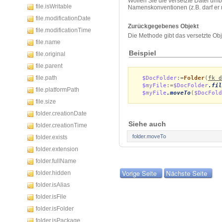
Wollen Sie die versetzte Datei u
file.isWritable
Namenskonventionen (z.B. darf er ni
file.modificationDate
Zurückgegebenes Objekt
file.modificationTime
Die Methode gibt das versetzte Ob
file.name
Beispiel
file.original
file.parent
file.path
$DocFolder
:=
Folder
(
fk d
$myFile
:=
$DocFolder
.fil
file.platformPath
$myFile
.moveTo
(
$DocFold
file.size
folder.creationDate
Siehe auch
folder.creationTime
folder.moveTo
folder.exists
folder.extension
folder.fullName
Vorige Seite
Nächste Seite
folder.hidden
folder.isAlias
folder.isFile
folder.isFolder
folder.isPackage