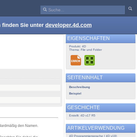
 finden Sie unter
developer.4d.com
EIGENSCHAFTEN
Produkt: 4D
Thema: File und Folder
SEITENINHALT
Beschreibung
Beispiel
GESCHICHTE
Erstellt: 4D v17 R5
dardmäßig den Namen.
ARTIKELVERWENDUNG
4D Programmiersprache ( 4D v19)