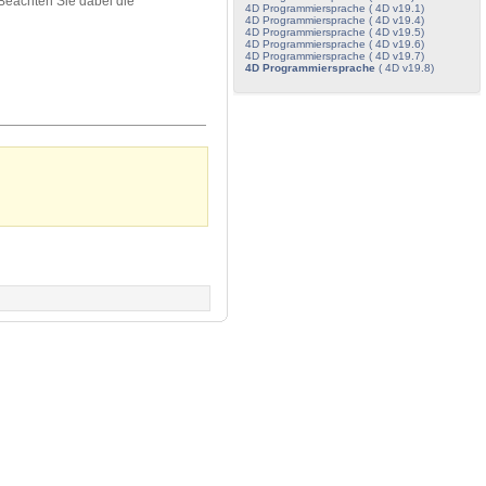
eachten Sie dabei die
4D Programmiersprache ( 4D v19.1)
4D Programmiersprache ( 4D v19.4)
4D Programmiersprache ( 4D v19.5)
4D Programmiersprache ( 4D v19.6)
4D Programmiersprache ( 4D v19.7)
4D Programmiersprache
( 4D v19.8)