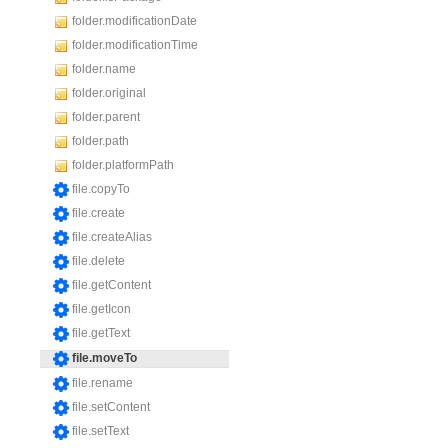
folder.modificationDate
folder.modificationTime
folder.name
folder.original
folder.parent
folder.path
folder.platformPath
file.copyTo
file.create
file.createAlias
file.delete
file.getContent
file.getIcon
file.getText
file.moveTo
file.rename
file.setContent
file.setText