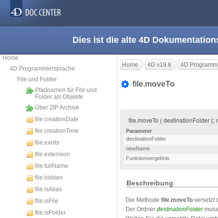
Dies ist die alte 4D Dokumentation
Home
Home
4D v19.8
4D Programmi
4D Programmiersprache
File und Folder
file.moveTo
Pfadnamen für File und
Folder als Objekte
Über ZIP Archive
file.creationDate
file.moveTo ( destinationFolder {
file.creationTime
Parameter
destinationFolder
file.exists
newName
file.extension
Funktionsergebnis
file.fullName
file.hidden
Beschreibung
file.isAlias
Die Methode
file.moveTo
versetzt 
file.isFile
Der Ordner
destinationFolder
muss 
file.isFolder