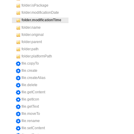
folder.isPackage
folder.modificationDate
folder.modificationTime
folder.name
folder.original
folder.parent
folder.path
folder.platformPath
file.copyTo
file.create
file.createAlias
file.delete
file.getContent
file.getIcon
file.getText
file.moveTo
file.rename
file.setContent