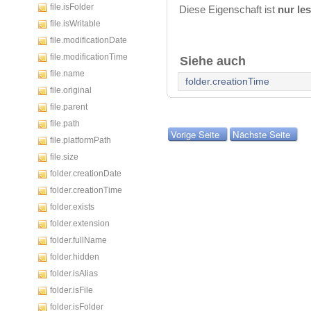
file.isFolder
Diese Eigenschaft ist
nur le
file.isWritable
file.modificationDate
file.modificationTime
Siehe auch
file.name
folder.creationTime
file.original
file.parent
file.path
Vorige Seite
Nächste Seite
file.platformPath
file.size
folder.creationDate
folder.creationTime
folder.exists
folder.extension
folder.fullName
folder.hidden
folder.isAlias
folder.isFile
folder.isFolder