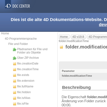
Dies ist die alte 4D Dokumentations-Website. D
dev
Home
Home
4D v19.8
4D Programmi
4D Programmiersprache
folder.modificationTime
File und Folder
folder.modificati
Pfadnamen für File und
Folder als Objekte
Über ZIP Archive
file.creationDate
file.creationTime
Parameter
file.exists
folder.modificationTime
file.extension
file.fullName
Beschreibung
file.hidden
Die Eigenschaft
folder.modi
file.isAlias
Änderung von Folder zurück 
file.isFile
00:00.