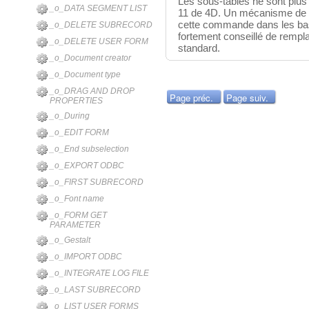
Les sous-tables ne sont plus
_o_DATA SEGMENT LIST
11 de 4D. Un mécanisme de c
cette commande dans les base
_o_DELETE SUBRECORD
fortement conseillé de rempla
_o_DELETE USER FORM
standard.
_o_Document creator
_o_Document type
_o_DRAG AND DROP
Page préc.
Page suiv.
PROPERTIES
_o_During
_o_EDIT FORM
_o_End subselection
_o_EXPORT ODBC
_o_FIRST SUBRECORD
_o_Font name
_o_FORM GET
PARAMETER
_o_Gestalt
_o_IMPORT ODBC
_o_INTEGRATE LOG FILE
_o_LAST SUBRECORD
_o_LIST USER FORMS