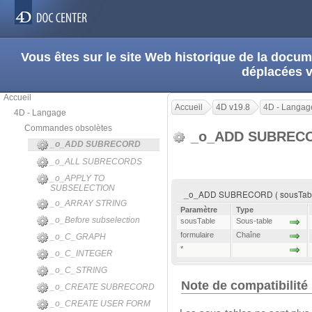
Vous êtes sur le site Web historique de la doc
déplacées 
Accueil
Accueil
4D v19.8
4D - Langag
4D - Langage
Commandes obsolètes
_o_ADD SUBREC
_o_ADD SUBRECORD
_o_ALL SUBRECORDS
_o_APPLY TO
SUBSELECTION
_o_ADD SUBRECORD ( sousTable ; 
_o_ARRAY STRING
Paramètre
Type
_o_Before subselection
sousTable
Sous-table
formulaire
Chaîne
_o_C_GRAPH
*
_o_C_INTEGER
_o_C_STRING
Note de compatibilité
_o_CREATE SUBRECORD
_o_CREATE USER FORM