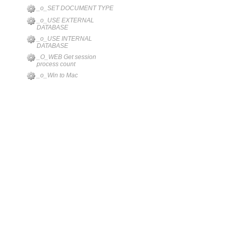
_o_SET DOCUMENT TYPE
_o_USE EXTERNAL
DATABASE
_o_USE INTERNAL
DATABASE
_O_WEB Get session
process count
_o_Win to Mac