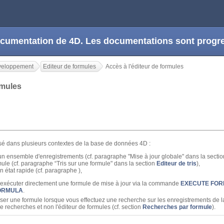
 documentation de 4D. Les documentations sont prog
veloppement
Editeur de formules
Accès à l'éditeur de formules
ormules
lisé dans plusieurs contextes de la base de données 4D :
un ensemble d'enregistrements (cf. paragraphe "Mise à jour globale" dans la secti
rmule (cf. paragraphe “Tris sur une formule" dans la section
Editeur de tris
),
n état rapide (cf. paragraphe ),
exécuter directement une formule de mise à jour via la commande
EXECUTE FO
FORMULA
.
er une formule lorsque vous effectuez une recherche sur les enregistrements de la
e recherches et non l'éditeur de formules (cf. section
Recherches par formule
).