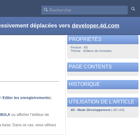
ressivement déplacées vers
developer.4d.com
PROPRIÉTÉS
Produit : 4D
Thème : Editeur de formules
PAGE CONTENTS
HISTORIQUE
on
Editer les enregistrements
).
UTILISATION DE L'ARTICLE
4D - Mode Développement
( 4D v19)
RMULA
ou afficher l’éditeur de
 base. Dans ce cas, vous utilisez