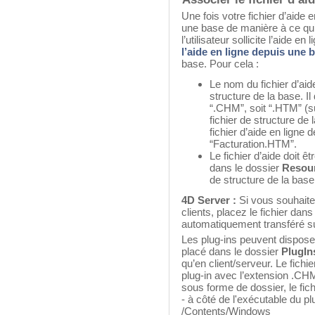
Une fois votre fichier d’aide 
une base de manière à ce qu’
l’utilisateur sollicite l’aide e
l’aide en ligne depuis une 
base. Pour cela :
Le nom du fichier d’aide
structure de la base. Il
“.CHM”, soit “.HTM” (su
fichier de structure de 
fichier d’aide en lign
“Facturation.HTM”.
Le fichier d’aide doit ê
dans le dossier
Resou
de structure de la base
4D Server :
Si vous souhaitez
clients, placez le fichier dan
automatiquement transféré su
Les plug-ins peuvent disposer 
placé dans le dossier
PlugI
qu’en client/serveur. Le fichie
plug-in avec l’extension .CH
sous forme de dossier, le fichi
- à côté de l'exécutable du 
/Contents/Windows