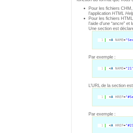
Pour les fichiers CHM,
l’application
HTML Hel
Pour les fichiers HTML
l’aide d’une “ancre” et
Une section est déclar
1
<
A
NAME
=
"Se
Par exemple :
1
<
A
NAME
=
"21
L’URL de la section est
1
<
A
HREF
=
"#S
Par exemple :
1
<
A
HREF
=
"#2