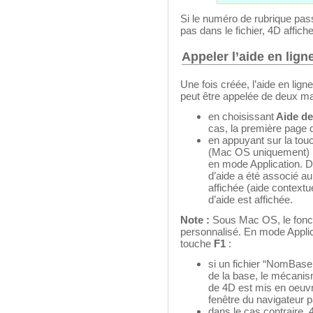
Si le numéro de rubrique passé
pas dans le fichier, 4D affich
Appeler l’aide en lig
Une fois créée, l’aide en li
peut être appelée de deux ma
en choisissant
Aide d
cas, la première page du
en appuyant sur la to
(Mac OS uniquement) lo
en mode Application. D
d’aide a été associé au
affichée (aide contextue
d’aide est affichée.
Note :
Sous Mac OS, le fonc
personnalisé. En mode Applicat
touche
F1
:
si un fichier “NomBase.
de la base, le mécanis
de 4D est mis en oeuvre
fenêtre du navigateur p
dans le cas contraire, 4