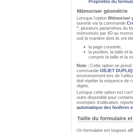
Propriétés du formula
Mémoriser géométrie
Lorsque l'option
Mémoriser 
ouverte via la commande
Cre
*
, plusieurs paramètres du f
mémorisés par 4D au moment d
soit la manière dont ils ont é
la page courante,
la position, la taille et
compris la taille et la v
Note :
Cette option ne prend 
commande
OBJET DUPLI
environnement lors de l’utili
doit répéter la séquence de c
objets.
Lorsque cette option est coch
outre disponible pour certains
exemples d'utilisation, repor
automatique des fenêtres e
Taille du formulaire et
Un formulaire est toujours a