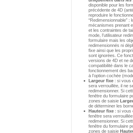
disponible pour les for
précédente de 4D (anté
reproduire le fonctionn
“Redimensionnable” : l
mécanismes prenant en
et les contraintes de t
mode, l’utilisateur red
formulaire mais les obje
redimensionnés ni dépla
fixe ainsi que les pro
sont ignorées. Ce fon
versions de 4D et ne do
compatibilité dans le c
fonctionnement des ba
à l’option cochée (mod
Largeur fixe
: si vous 
sera verrouillée, il ne s
redimensionner. Si cett
fenêtre du formulaire p
zones de saisie
Large
de déterminer les bor
Hauteur fixe
: si vous
fenêtre sera verrouillée,
redimensionner. Si cett
fenêtre du formulaire p
zones de saisie
Haute