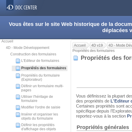
Vous êtes sur le site Web historique de la doc
déplacées 
Accueil
Accueil
4D v19
4D - Mode Dé
4D - Mode Développement
Propriétés des formulaires
Construction des formulaires
Propriétés des fo
L'Editeur de formulaires
Propriétés des formulaires
Propriétés du formulaire
(Explorateur)
Définir un formulaire multi-
pages
Vous définissez la plupart des
Utiliser l'héritage de
des propriétés de
L'Editeur 
formulaire
Certaines propriétés sont acc
Modifier l'ordre de saisie
spécifique depuis l’Explorateu
Insérer et organiser les
reportez-vous à la section
Pr
objets du formulaire
Définir les propriétés
Propriétés générales
d'affichage des objets