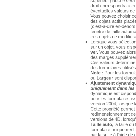
supérieur gauche sera l’
droit correspondra à cel
éventuelles valeurs de
Vous pouvez choisir cet
des objets actifs placé
(c’est-à-dire en-dehors
fenêtre de taille autom
ces objets ne modifiera
Lorsque vous sélection
sur un objet, vous di
ver.
Vous pouvez alors s
des marges supplément
Ces valeurs déterminen
des formulaires utilisés
Note :
Pour les formula
ou
Largeur
sont dispon
Ajustement dynamiq
uniquement dans les 
dynamique est disponibl
pour les formulaires is
version 2004, lorsque l
Cette propriété permet
redimensionnement des
versions de 4D, lorsqu’
Taille auto
, la taille d
formulaire uniquement. 
par la suite à l’aide 