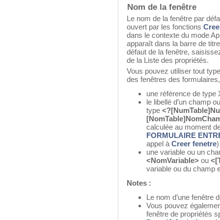
Nom de la fenêtre
Le nom de la fenêtre par défau
ouvert par les fonctions
Cree
dans le contexte du mode Appl
apparaît dans la barre de titr
défaut de la fenêtre, saisiss
de la Liste des propriétés.
Vous pouvez utiliser tout ty
des fenêtres des formulaires, 
une référence de type 
le libellé d’un champ ou
type
<?[NumTable]N
[NomTable]NomCha
calculée au moment d
FORMULAIRE ENTR
appel à
Creer fenetre
)
une variable ou un cha
<NomVariable>
ou
<[
variable ou du champ est
Notes :
Le nom d’une fenêtre de
Vous pouvez également 
fenêtre de propriétés sp