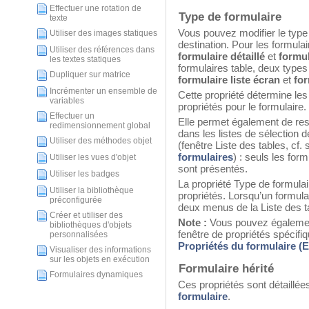
Effectuer une rotation de
Type de formulaire
texte
Vous pouvez modifier le type 
Utiliser des images statiques
destination. Pour les formulai
Utiliser des références dans
formulaire détaillé
et
formul
les textes statiques
formulaires table, deux type
Dupliquer sur matrice
formulaire liste écran
et
for
Incrémenter un ensemble de
Cette propriété détermine les
variables
propriétés pour le formulaire.
Effectuer un
Elle permet également de res
redimensionnement global
dans les listes de sélection 
Utiliser des méthodes objet
(fenêtre Liste des tables, cf.
formulaires
) : seuls les form
Utiliser les vues d'objet
sont présentés.
Utiliser les badges
La propriété Type de formulai
Utiliser la bibliothèque
propriétés. Lorsqu’un formula
préconfigurée
deux menus de la Liste des t
Créer et utiliser des
Note :
Vous pouvez également 
bibliothèques d'objets
fenêtre de propriétés spécifiq
personnalisées
Propriétés du formulaire (E
Visualiser des informations
sur les objets en exécution
Formulaire hérité
Formulaires dynamiques
Ces propriétés sont détaillée
formulaire
.