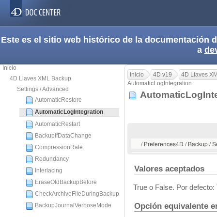
Este es el sitio web histórico de la documentación
a
de
Inicio
Inicio
4D v19
4D Llaves X
4D Llaves XML Backup
AutomaticLogIntegration
Settings / Advanced
AutomaticLogInt
AutomaticRestore
AutomaticLogIntegration
AutomaticRestart
BackupIfDataChange
/ Preferences4D / Backup / S
CompressionRate
Redundancy
Valores aceptados
Interlacing
EraseOldBackupBefore
True o False. Por defecto: 
CheckArchiveFileDuringBackup
Opción equivalente e
BackupJournalVerboseMode