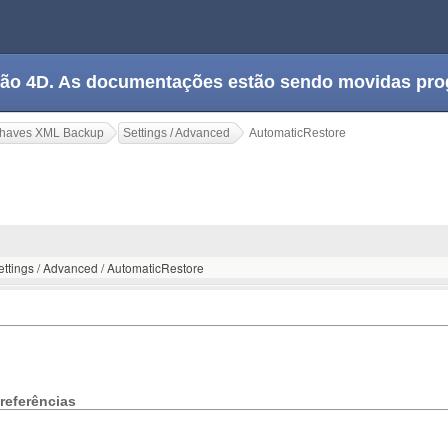
tação 4D. As documentações estão sendo movidas pr
haves XML Backup
Settings / Advanced
AutomaticRestore
ettings / Advanced / AutomaticRestore
referências