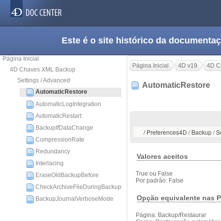
Este é o site histórico da documen
Página Inicial
Página Inicial
4D v19
4D C
4D Chaves XML Backup
Settings / Advanced
AutomaticRestore
AutomaticRestore
AutomaticLogIntegration
AutomaticRestart
BackupIfDataChange
/ Preferences4D / Backup / S
CompressionRate
Redundancy
Valores aceitos
Interlacing
True ou False
EraseOldBackupBefore
Por padrão: False
CheckArchiveFileDuringBackup
Opção equivalente nas P
BackupJournalVerboseMode
Página: Backup/Restaurar