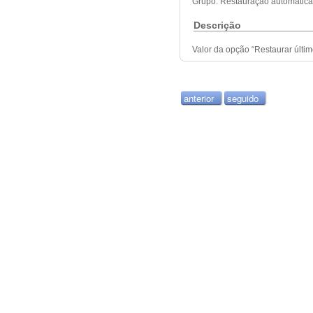
Grupo: Restauração automática
Descrição
Valor da opção “Restaurar últim
anterior
seguido