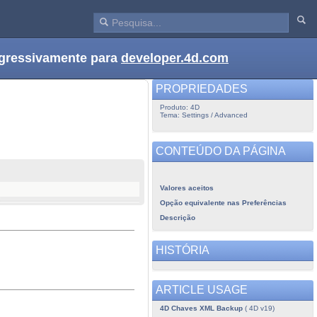
ogressivamente para
developer.4d.com
PROPRIEDADES
Produto: 4D
Tema: Settings / Advanced
CONTEÚDO DA PÁGINA
Valores aceitos
Opção equivalente nas Preferências
Descrição
HISTÓRIA
ARTICLE USAGE
4D Chaves XML Backup
( 4D v19)