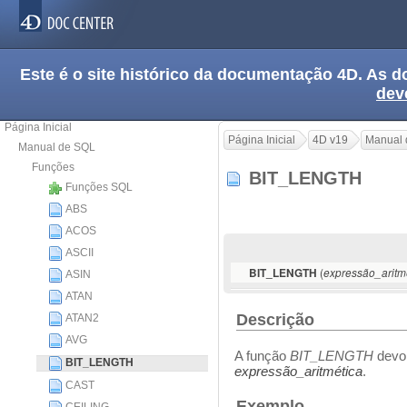
Este é o site histórico da documentação 4D. As
dev
Página Inicial
Página Inicial
4D v19
Manual 
Manual de SQL
Funções
BIT_LENGTH
Funções SQL
ABS
ACOS
ASCII
(
BIT_LENGTH
expressão_aritm
ASIN
ATAN
Descrição
ATAN2
AVG
A função
BIT_LENGTH
devol
BIT_LENGTH
expressão_aritmética
.
CAST
Exemplo