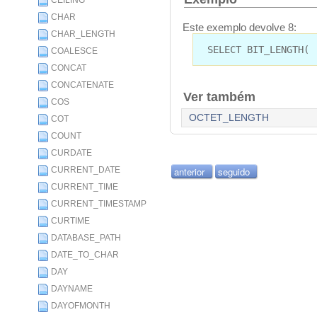
CEILING
CHAR
Este exemplo devolve 8:
CHAR_LENGTH
SELECT BIT_LENGTH( 
COALESCE
CONCAT
CONCATENATE
Ver também
COS
OCTET_LENGTH
COT
COUNT
CURDATE
CURRENT_DATE
anterior
seguido
CURRENT_TIME
CURRENT_TIMESTAMP
CURTIME
DATABASE_PATH
DATE_TO_CHAR
DAY
DAYNAME
DAYOFMONTH