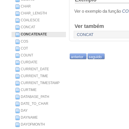
CHAR
Ver o exemplo da função
CO
CHAR_LENGTH
COALESCE
Ver também
CONCAT
CONCATENATE
CONCAT
COS
COT
COUNT
anterior
seguido
CURDATE
CURRENT_DATE
CURRENT_TIME
CURRENT_TIMESTAMP
CURTIME
DATABASE_PATH
DATE_TO_CHAR
DAY
DAYNAME
DAYOFMONTH