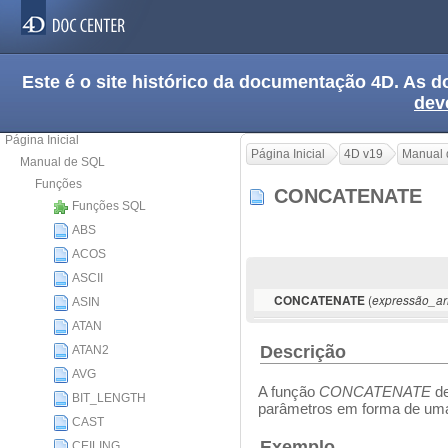
Este é o site histórico da documentação 4D. As
dev
Página Inicial
Página Inicial
4D v19
Manual 
Manual de SQL
Funções
CONCATENATE
Funções SQL
ABS
ACOS
ASCII
(
CONCATENATE
expressão_ar
ASIN
ATAN
Descrição
ATAN2
AVG
A função
CONCATENATE
de
BIT_LENGTH
parâmetros em forma de uma
CAST
Exemplo
CEILING