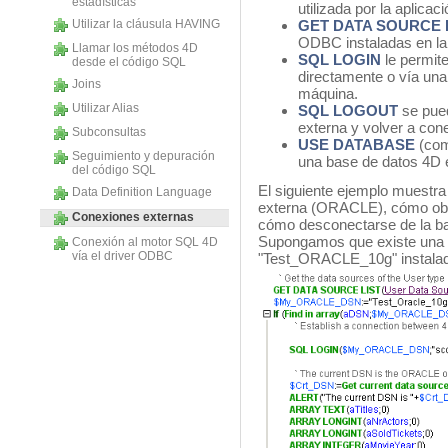
estadísticas
utilizada por la aplicaci
Utilizar la cláusula HAVING
GET DATA SOURCE 
ODBC instaladas en la
Llamar los métodos 4D
SQL LOGIN
le permit
desde el código SQL
directamente o vía una
Joins
máquina.
Utilizar Alias
SQL LOGOUT
se pued
externa y volver a cone
Subconsultas
USE DATABASE
(com
Seguimiento y depuración
una base de datos 4D 
del código SQL
El siguiente ejemplo muestr
Data Definition Language
externa (ORACLE), cómo obt
Conexiones externas
cómo desconectarse de la ba
Supongamos que existe una f
Conexión al motor SQL 4D
vía el driver ODBC
"Test_ORACLE_10g" instalad