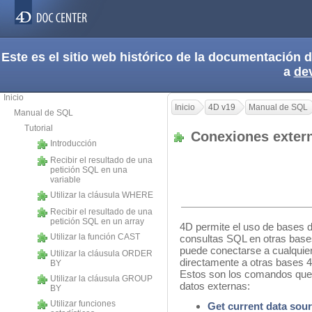
Este es el sitio web histórico de la documentación
a
de
Inicio
Inicio
4D v19
Manual de SQL
Manual de SQL
Tutorial
Conexiones exte
Introducción
Recibir el resultado de una
petición SQL en una
variable
Utilizar la cláusula WHERE
Recibir el resultado de una
petición SQL en un array
4D permite el uso de bases d
Utilizar la función CAST
consultas SQL en otras bases 
puede conectarse a cualquie
Utilizar la cláusula ORDER
directamente a otras bases 
BY
Estos son los comandos que
Utilizar la cláusula GROUP
datos externas:
BY
Utilizar funciones
Get current data sou