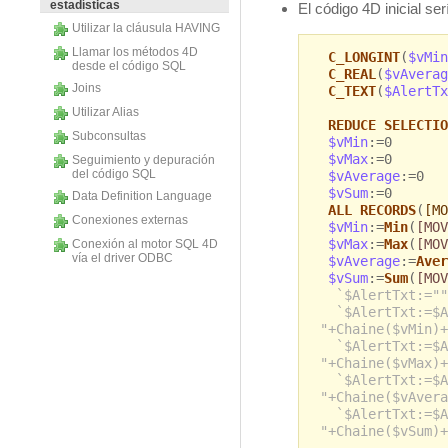
estadísticas
El código 4D inicial ser
Utilizar la cláusula HAVING
Llamar los métodos 4D
C_LONGINT
(
$vMin
desde el código SQL
C_REAL
(
$vAverag
Joins
C_TEXT
(
$AlertTx
Utilizar Alias
REDUCE SELECTIO
Subconsultas
$vMin
:=0
$vMax
:=0
Seguimiento y depuración
del código SQL
$vAverage
:=0
$vSum
:=0
Data Definition Language
ALL RECORDS
(
[MO
Conexiones externas
$vMin
:=
Min
(
[MOV
$vMax
:=
Max
(
[MOV
Conexión al motor SQL 4D
vía el driver ODBC
$vAverage
:=
Aver
$vSum
:=
Sum
(
[MOV
`$AlertTxt:=""
`$AlertTxt:=$A
"+Chaine($vMin)+
`$AlertTxt:=$A
"+Chaine($vMax)+
`$AlertTxt:=$A
"+Chaine($vAvera
`$AlertTxt:=$A
"+Chaine($vSum)+