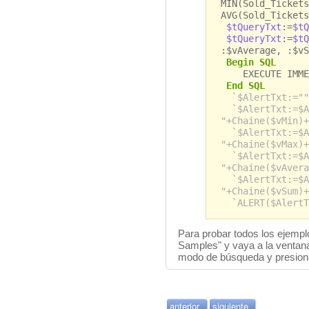
MIN(Sold_Tickets
AVG(Sold_Tickets
$tQueryTxt
:=
$tQ
$tQueryTxt
:=
$tQ
:$vAverage, :$vS
Begin SQL
EXECUTE IMMEDI
End SQL
`$AlertTxt:=""
`$AlertTxt:=$A
"+Chaine($vMin)+
`$AlertTxt:=$A
"+Chaine($vMax)+
`$AlertTxt:=$A
"+Chaine($vAvera
`$AlertTxt:=$A
"+Chaine($vSum)+
`ALERT($AlertT
Para probar todos los ejempl
Samples" y vaya a la ventana 
modo de búsqueda y presion
anterior
siguiente