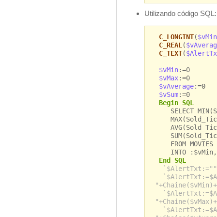
Utilizando código SQL:
C_LONGINT
(
$vMin
C_REAL
(
$vAverag
C_TEXT
(
$AlertTx
$vMin
:=0
$vMax
:=0
$vAverage
:=0
$vSum
:=0
Begin SQL
SELECT MIN(So
MAX(Sold_Tick
AVG(Sold_Tick
SUM(Sold_Tic
FROM MOVIES
INTO :$vMin, :
End SQL
`$AlertTxt:=""
`$AlertTxt:=$A
"+Chaine($vMin)+
`$AlertTxt:=$A
"+Chaine($vMax)+
`$AlertTxt:=$A