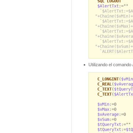
SQL LOGOUT
$AlertTxt
:=""
`$AlertTxt:=$A
"+Chaine($vMin)+
`$AlertTxt:=$A
"+Chaine($vMax)+
`$AlertTxt:=$A
"+Chaine($vAvera
`$AlertTxt:=$A
"+Chaine($vSum)+
`ALERT($AlertT
Utilizando el comando
C_LONGINT
(
$vMin
C_REAL
(
$vAverag
C_TEXT
(
$tQueryT
C_TEXT
(
$AlertTx
$vMin
:=0
$vMax
:=0
$vAverage
:=0
$vSum
:=0
$tQueryTxt
:=""
$tQueryTxt
:=
$tQ