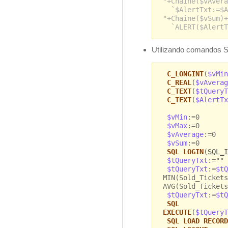
"+Chaine($vAvera
`$AlertTxt:=$A
"+Chaine($vSum)+
`ALERT($AlertT
Utilizando comandos S
C_LONGINT
(
$vMin
C_REAL
(
$vAverag
C_TEXT
(
$tQueryT
C_TEXT
(
$AlertTx
$vMin
:=0
$vMax
:=0
$vAverage
:=0
$vSum
:=0
SQL LOGIN
(
SQL_I
$tQueryTxt
:=""
$tQueryTxt
:=
$tQ
MIN(Sold_Tickets
AVG(Sold_Tickets
$tQueryTxt
:=
$tQ
SQL
EXECUTE
(
$tQueryT
SQL LOAD RECORD