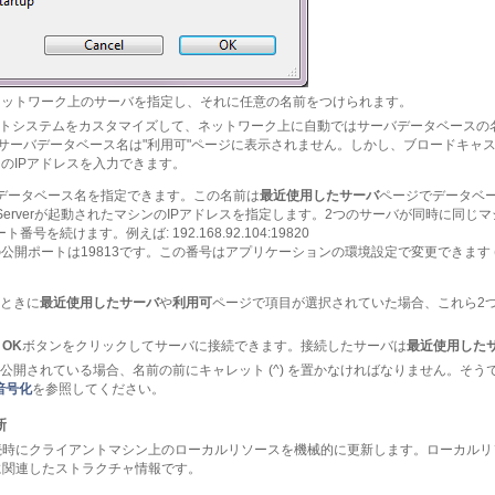
ネットワーク上のサーバを指定し、それに任意の名前をつけられます。
ロードキャストシステムをカスタマイズして、ネットワーク上に自動ではサーバデータベー
、サーバデータベース名は"利用可"ページに表示されません。しかし、ブロードキャ
そのIPアドレスを入力できます。
erverデータベース名を指定できます。この名前は
最近使用したサーバ
ページでデータベ
4D Serverが起動されたマシンのIPアドレスを指定します。2つのサーバが同時に同
を続けます。例えば: 192.168.92.104:19820
erの公開ポートは19813です。この番号はアプリケーションの環境設定で変更できます 
ときに
最近使用したサーバ
や
利用可
ページで項目が選択されていた場合、これら2
、
OK
ボタンをクリックしてサーバに接続できます。接続したサーバは
最近使用した
公開されている場合、名前の前にキャレット (^) を置かなければなりません。そ
暗号化
を参照してください。
新
続時にクライアントマシン上のローカルリソースを機械的に更新します。ローカルリ
に関連したストラクチャ情報です。