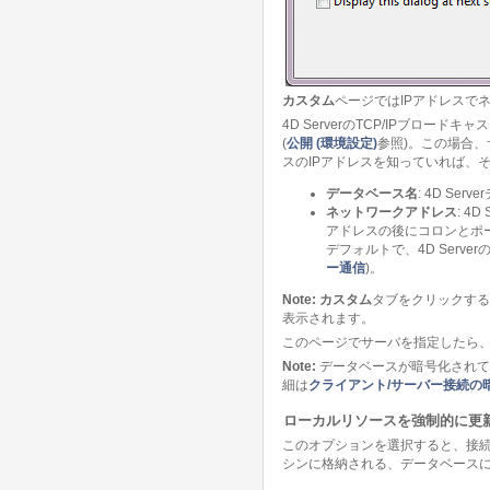
カスタム
ページではIPアドレスで
4D ServerのTCP/IPブ
(
公開 (環境設定)
参照)。この場合
スのIPアドレスを知っていれば、
データベース名
: 4D S
ネットワークアドレス
: 
アドレスの後にコロンとポート番号
デフォルトで、4D Serv
ー通信
)。
Note:
カスタム
タブをクリックする
表示されます。
このページでサーバを指定したら
Note:
データベースが暗号化されて
細は
クライアント/サーバー接続の
ローカルリソースを強制的に更
このオプションを選択すると、接
シンに格納される、データベース