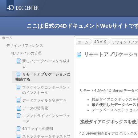
ここは旧式の4DドキュメントWebサイト
ホーム
4D v19
ホーム
デザインリファ
デザインリファレンス
4Dファイルの管理
リモートアプリケーシ
新しいデータベースを作成す
る
リモートアプリケーションに
接続する
プラグインやコンポーネント
リモート4Dから4D Serverデ
のインストール
接続ダイアログボックスを
データファイルを変更する
最近使用したデータベース
データの暗号化
データベースへのアクセスパ
コマンドラインインターフェ
ース
接続ダイアログボックスを使
4Dファイルの説明
4D Server接続ダイアログボ
ストラクチャーをテキストフ