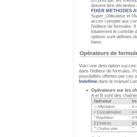
En principe, les méthod
doivent être déclarées
FIXER METHODES 
Super_Utilisateur et l’
accès complet aux com
l’éditeur de formules. 
totalement le contrôle 
options sont définies d
base.
Opérateurs de formul
Voici une description succinc
dans l’éditeur de formules. P
possibilités offertes par ces
Indefinie
dans le manuel
La
Opérateurs sur les c
A et B sont des chaîne
Opérateur
Us
:= Affectation
A:
+ Concaténation
A+
* Répétition
A*
[[ ]] Indices
[[A
"" Chaîne vide
""