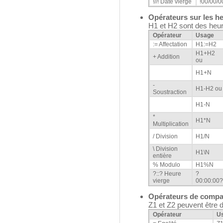
!//! Date vierge
!00/00/0
Opérateurs sur les h
H1 et H2 sont des heu
Opérateur
Usage
:= Affectation
H1:=H2
H1+H2
+ Addition
ou
H1+N
-
H1-H2 ou
Soustraction
H1-N
*
H1*N
Multiplication
/ Division
H1/N
\ Division
H1\N
entière
% Modulo
H1%N
?::? Heure
?
vierge
00:00:00?
Opérateurs de compa
Z1 et Z2 peuvent être 
Opérateur
U