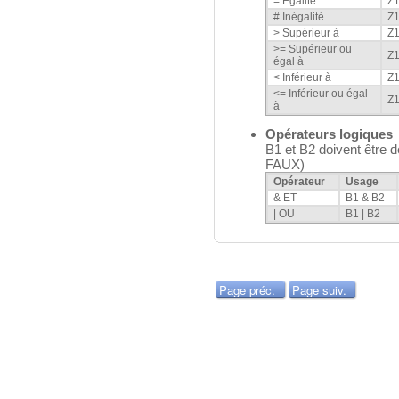
= Egalité
Z
# Inégalité
Z
> Supérieur à
Z
>= Supérieur ou
Z
égal à
< Inférieur à
Z
<= Inférieur ou égal
Z
à
Opérateurs logiques
B1 et B2 doivent être 
FAUX)
Opérateur
Usage
& ET
B1 & B2
| OU
B1 | B2
Page préc.
Page suiv.