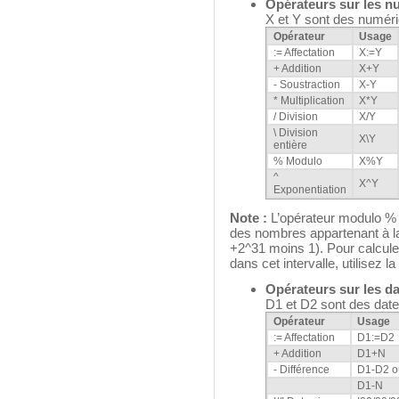
Opérateurs sur les n
X et Y sont des numér
Opérateur
Usage
:= Affectation
X:=Y
+ Addition
X+Y
- Soustraction
X-Y
* Multiplication
X*Y
/ Division
X/Y
\ Division
X\Y
entière
% Modulo
X%Y
^
X^Y
Exponentiation
Note :
L’opérateur modulo % r
des nombres appartenant à la
+2^31 moins 1). Pour calcule
dans cet intervalle, utilisez l
Opérateurs sur les d
D1 et D2 sont des date
Opérateur
Usage
:= Affectation
D1:=D2
+ Addition
D1+N
- Différence
D1-D2 o
D1-N